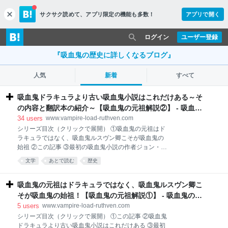
サクサク読めて、
アプリ限定の機能も多数！
アプリで開く
c
l
o
ログイン
ユーザー登録
s
e
『吸血鬼の歴史に詳しくなるブログ』
人気
新着
すべて
吸血鬼ドラキュラより古い吸血鬼小説はこれだけある～そ
の内容と翻訳本の紹介～【吸血鬼の元祖解説②】 - 吸血鬼
の歴史に詳しくなるブログ
34
users
www.vampire-load-ruthven.com
シリーズ目次（クリックで展開） ①吸血鬼の元祖はド
ラキュラではなく、吸血鬼ルスヴン卿こそが吸血鬼の
始祖 ②この記事 ③最初の吸血鬼小説の作者ジョン・ポ
リドリと詩人バイロン卿、その運命の出会い ④バイロ
文学
あとで読む
歴史
ンの吸血鬼の詩「異教徒」とバイロンの祖国追放
⑤『最初の吸血鬼』と『醜い怪物』が生まれた歴史的
一夜「ディオダティ荘の怪奇談義」 ⑥最初の吸血鬼小
吸血鬼の元祖はドラキュラではなく、吸血鬼ルスヴン卿こ
説と当時の出版事情の闇、それに翻弄される者たち ⑦
そが吸血鬼の始祖！【吸血鬼の元祖解説①】 - 吸血鬼の歴
ドラキュラ以前に起きた「第一次吸血鬼大ブーム」・
史に詳しくなるブログ
5
users
www.vampire-load-ruthven.com
大デュマの運命も変えた ⑧日本に喧嘩を売ったフラン
シリーズ目次（クリックで展開） ①この記事 ②吸血鬼
スの吸血鬼のクソオペラ ブラム・ストーカーの小説に
ドラキュラより古い吸血鬼小説はこれだけある ③最初