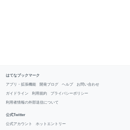
しました。かなり長い記事となりますが、ご容赦下さ
い。 この記事は2018年5月8日にブロマガで投稿した
記事を移転させた記事です。 下は元記事のアーカイブ
web.archive.org 【目次】 〇『吸血鬼』という和製漢
語を生み出したのは南方熊楠…という説が覆った！ ①
英語ヴァンパイアの最初の翻訳は「吸血鬼」ではなく
て
はてなブックマーク
アプリ・拡張機能
開発ブログ
ヘルプ
お問い合わせ
ガイドライン
利用規約
プライバシーポリシー
利用者情報の外部送信について
公式Twitter
公式アカウント
ホットエントリー