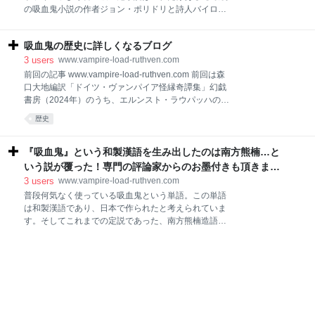
登場するドラキュラという吸血鬼は、今やヴァンパイ
の吸血鬼小説の作者ジョン・ポリドリと詩人バイロン
アの意味で誤用されるほど、吸血鬼（ヴァンパイア）
卿、その運命の出会い ④バイロンの吸血鬼の詩「異教
の代名詞的存在となったが、ドラキュラは吸血鬼作品
徒」とバイロンの祖国追放 ⑤『最初の吸血鬼』と『醜
としては後発作品であり、ドラキュラ以前にも吸血鬼
吸血鬼の歴史に詳しくなるブログ
い怪物』が生まれた歴史的一夜「ディオダティ荘の怪
作品は多数存在していることを、前回の記事で紹介し
奇談義」 ⑥最初の吸血鬼小説と当時の出版事情の闇、
3
users
www.vampire-load-ruthven.com
た。当ブログにお越
それに翻弄される者たち ⑦ドラキュラ以前に起きた
前回の記事 www.vampire-load-ruthven.com 前回は森
「第一次吸血鬼大ブーム」・大デュマの運命も変えた
口大地編訳「ドイツ・ヴァンパイア怪縁奇譚集」幻戯
⑧日本に喧嘩を売ったフランスの吸血鬼のクソオペラ
書房（2024年）のうち、エルンスト・ラウパッハの
序章 ご挨拶のページでも申し上げましたが、私は
「死者を起こすなかれ」をレビューした。今回は残り
歴史
2021年5月1日にニコニコのブログサービス「ブロマ
の作品について簡単なレビューをしていきたい。前回
ガ」のサービス終了に伴い、このはてなブログへと引
投稿後、断続的な出張・残業・身内の不幸などが続い
っ越ししてきました。そのブロマガでは「吸血鬼元祖
たため前回より開いてしまい、非常に申し訳ありませ
『吸血鬼』という和製漢語を生み出したのは南方熊楠…と
解説シリーズ」の連載途中でした。もちろん連載途中
ん。 続きを読む 「ドイツ・ヴァンパイア怪縁奇譚集」
いう説が覆った！専門の評論家からのお墨付きも頂きまし
の記事は全部引っ越しできているのですが、今回新た
お久しぶりです。今回は2024年1月29日に幻戯書房よ
た - 吸血鬼の歴史に詳しくなるブログ
3
users
www.vampire-load-ruthven.com
に作り直すこと
り刊行された「ドイツ・ヴァンパイア怪縁奇譚集」の
普段何気なく使っている吸血鬼という単語。この単語
レビューを、数回にわたり行っていきたいと思いま
は和製漢語であり、日本で作られたと考えられていま
す。これはブラム・ストーカーの「ドラキュラ(1897
す。そしてこれまでの定説であった、南方熊楠造語説
年)」より以前の、19世紀のドイツで刊行された吸血鬼
が覆りました。そしてとある評論家の方からも新発見
小説集めたもので、日本の吸血鬼解説本でも紹介され
であるとのお墨付きを頂くことができました。今回は
たことがない、非常にマニアックな古典アンソロジー
その経緯を紹介していきたと思います。 実は『ゆっく
集となります。翻訳者は当ブログ
りと学ぶ吸血鬼 第13話①～③』で既に解説済みで
す。ですが今回この発見はこれまでの定説が覆った大
変貴重な情報であり、どの本でも紹介されていませ
ん。文字でも残しておきたく、今回記事にすることに