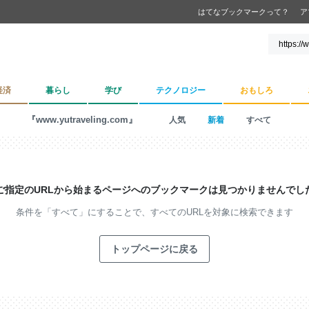
はてなブックマークって？
ア
経済
暮らし
学び
テクノロジー
おもしろ
『www.yutraveling.com』
人気
新着
すべて
ご指定のURLから始まるページへの
ブックマークは見つかりませんでし
条件を「すべて」にすることで、
すべてのURLを対象に検索できます
トップページに戻る