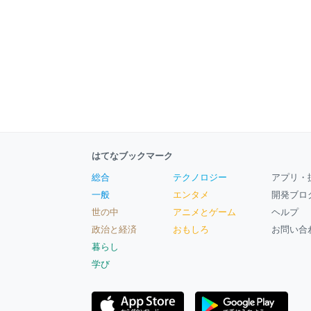
はてなブックマーク
総合
テクノロジー
アプリ・
一般
エンタメ
開発ブロ
世の中
アニメとゲーム
ヘルプ
政治と経済
おもしろ
お問い合
暮らし
学び