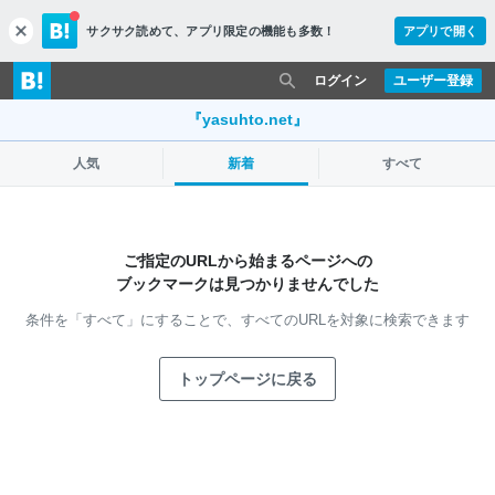
サクサク読めて、
アプリ限定の機能も多数！
アプリで開く
c
l
o
ログイン
ユーザー登録
s
e
『yasuhto.net』
人気
新着
すべて
ご指定のURLから始まるページへの
ブックマークは見つかりませんでした
条件を「すべて」にすることで、
すべてのURLを対象に検索できます
トップページに戻る