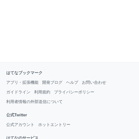
情について記述する。 清潔感 ≠ 清潔 ラブホを選ぶと
きに、何をポイントにしているか。 わりと共通するの
は、清潔感ではないかと思われる。 即ち、他人のセッ
クス痕を見たくないという心理だ。 そういう心理状況
は一般的に存在している気がする。 ほとんどの人は他
人の
はてなブックマーク
アプリ・拡張機能
開発ブログ
ヘルプ
お問い合わせ
ガイドライン
利用規約
プライバシーポリシー
利用者情報の外部送信について
公式Twitter
公式アカウント
ホットエントリー
はてなのサービス