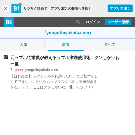
サクサク読めて、
アプリ限定の機能も多数！
アプリで開く
c
l
o
ログイン
ユーザー登録
s
e
『yougottayukata.com』
人気
新着
すべて
元ラブホ従業員が教えるラブホ潔癖使用術 - クソしかいね
ー世
7
users
yougottayukata.com
【はじめに】 ラブホテルを利用したいけれど恥ずかし
くてできない…というムッツリスケベクソ童貞が多す
ぎる。 そう、ここはクソしかいねー世。ムッツリスケ
ベキモ童貞のお前らの革命が必要な世の中なんだぜ。
そんな革命者予備軍たる諸君に、ちょっと潔癖な君た
ちに、ラブホテル叙事詩の一節を捧げよう。 これは僕
から君に送る愛だ。君たちがラブホテルで革命者とな
るための一助となれば幸いである。 なお、一般的なラ
ブホテル利用方法論に関しては取り扱わない。 対象
は、ラブホという汚染空間に立ち向かう潔癖な革命者
である。 【前口上】 本節では、ラブホにおける清掃事