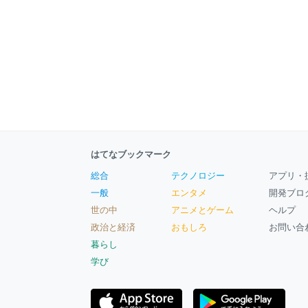
はてなブックマーク
総合
テクノロジー
アプリ・
一般
エンタメ
開発ブロ
世の中
アニメとゲーム
ヘルプ
政治と経済
おもしろ
お問い合
暮らし
学び