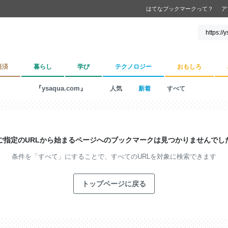
はてなブックマークって？
ア
経済
暮らし
学び
テクノロジー
おもしろ
『ysaqua.com』
人気
新着
すべて
ご指定のURLから始まるページへの
ブックマークは見つかりませんでし
条件を「すべて」にすることで、
すべてのURLを対象に検索できます
トップページに戻る