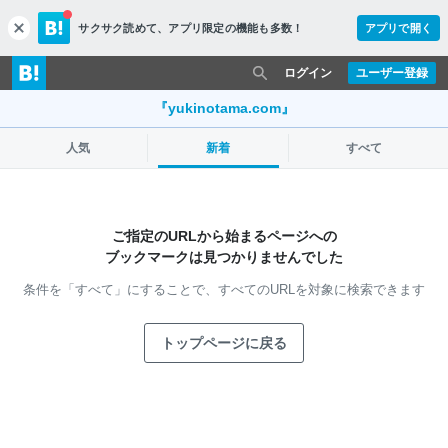
サクサク読めて、
アプリ限定の機能も多数！
アプリで開く
c
l
o
ログイン
ユーザー登録
s
e
『yukinotama.com』
人気
新着
すべて
ご指定のURLから始まるページへの
ブックマークは見つかりませんでした
条件を「すべて」にすることで、
すべてのURLを対象に検索できます
トップページに戻る