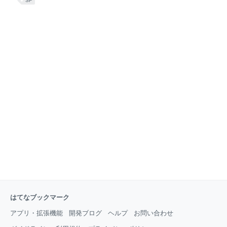
SF
— 松崎有理（作家）公式 (@yurimatsuzaki_n) July 24, 2025 【新装版】
松崎のデビュー作『あがり』が新装版になります。5/9発売。税込定価
990円。 先月発売の『イヴの末裔たちの明日』は全面改稿した「新版」
ですが、こちらはカバーを変えただけです。 とはいえ、今回も佐藤おど
りさん＋西村弘美さんがすてきな表紙に仕上げてくださいましたよ。
https://t.co/frr0oJlWE3 pic.twitter.com/FigeNO3cRK — 松崎有理（
はてなブックマーク
アプリ・拡張機能
開発ブログ
ヘルプ
お問い合わせ