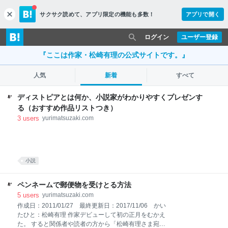
サクサク読めて、
アプリ限定の機能も多数！
アプリで開く
c
l
o
ログイン
ユーザー登録
s
e
『ここは作家・松崎有理の公式サイトです。』
人気
新着
すべて
ディストピアとは何か、小説家がわかりやすくプレゼンす
る（おすすめ作品リストつき）
3
users
yurimatsuzaki.com
小説
ペンネームで郵便物を受けとる方法
5
users
yurimatsuzaki.com
作成日：2011/01/27 最終更新日：2017/11/06 かい
たひと：松崎有理 作家デビューして初の正月をむかえ
た。 すると関係者や読者の方から「松崎有理さま宛で