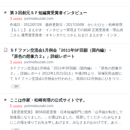
年賀状を出したんだけどもどってきちゃいました」と
いうメールがあいついで舞いこむ事件発生。 いちお
第３回創元ＳＦ短編賞受賞者インタビュー
う、郵便受けにペンネームは出しておいたし、宅急便
は問題なく届くのでこれまで気づかなかった（出版社
3
users
yurimatsuzaki.com
からのゲラは宅急便でくるのです）。 しかし、郵便物
作成日：2012/07/26 最終更新日：2017/10/08 かいたひと：松崎有理
が届かないのはとてもまずい。 さっそく対策すべく、
【もくじ】 まえがき・インタビュー実現までの経緯 正賞受賞者・理山貞
地元の郵便局へ走る。 「すみません。いま、うちの郵
二さん 優秀賞受賞者・オキシタケヒコさん おまけ まえがき・インタビ
便受けってこんなかんじなんですけれど これでは、松
ュー実現までの経緯 第３回創元ＳＦ短編賞正賞受賞者、理山貞二さんよ
崎宛の郵便物が届かないんです」 まつことしばし。 責
り送られてきた画像。「阪大ＳＦ研究会の先輩から受賞祝いにもらった
任者登場。 責任者「じつは、郵便受けに名前を出すだ
ＳＦファン交流会1月例会「2011年SF回顧（国内編）・
絵です。しかし、ネタばれだなこれは」どこがどうネタバレなのか松崎
けではだめなんです。 郵便局には、各住居にだれがす
にはまったくわからず。担当氏の補足によると「『宇宙の戦士』の機動
『原色の想像力２』」詳細レポート
んでいるかを登録している配達台帳が存在しまして、
歩兵だよ。なんでわかんないかなあ」すみませんモデルとかビジュアル
3
users
yurimatsuzaki.com
そちらに名前がないばあい、郵便物は差出
よわいのです。「これってさいきんつくり直された加藤直之さんデザイ
ＳＦファン交流会1月例会「2011年SF回顧（国内編）・『原色の想像力
ンのほうですよね理山さん」「そうですよくおわかりで」と、さらにデ
２』」詳細レポート 2012年1月21日(土）午後2時より、笹塚区民会館に
ィープな世界が展開。いやはや。 松崎の出身賞である創元ＳＦ短編賞も
て ＳＦファン交流会1月例会が行われた。 前回の12月例会にひきつづ
ぶじ、第３回が終了。 さる2012年7月14日（土）19時より
き、1月例会にも参加することにした松崎。 3月刊行予定の創元ＳＦ短編
SF
賞アンソロジー『原色の想像力２』の話が後半のメインなのだから、 第
一回受賞者としてはぜひとも顔を出さねば、とかってに思いこんだゆ
え。 さらにかってに、今回はプレス担当を宣言。 （以下、記事中では基
ここは作家・松崎有理の公式サイトです。
本的に敬称略です） しかし。 この日、松崎はファン交開始前に東京創元
5
users
yurimatsuzaki.com
社の若手ミステリ編集者・薙刀Ｆ嬢とうちあわせをする予定を入れてい
【星雲賞受賞】 第56回星雲賞・日本短編部門に拙作「山手線が転生して
たのだが： どういうわけか待ちあわせ時間を一時間まちがえる →おおは
加速器になりました。」が選ばれました。投票してくださったみなさま
ばに遅れることがわかったので、Ｆ嬢にメールをいれてから急いででか
にこの場を借りてお礼を申しあげます。みなさまのおかげです。ありが
ける →せめてものおわびに、とデパ地下
とうございました。 https://t.co/Ug6Wajccyo pic.twitter.com/a9DGnu0jXf