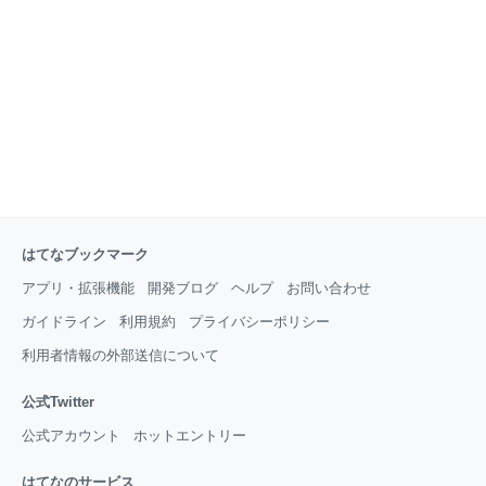
べき事あったな」と思い出したので今回はその話題に
ついて書いていきたいと思います。実は当初はてなブ
ログPROを契約したときに何故だったかサブドメイン
で登録していたんですよね。 それが何故だったか忘れ
ましたが記憶が確かであれば昔、はてなブログはメイ
ンドメイン登録できな
はてなブックマーク
アプリ・拡張機能
開発ブログ
ヘルプ
お問い合わせ
ガイドライン
利用規約
プライバシーポリシー
利用者情報の外部送信について
公式Twitter
公式アカウント
ホットエントリー
はてなのサービス