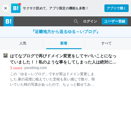
サクサク読めて、
アプリ限定の機能も多数！
アプリで開く
c
l
o
ログイン
ユーザー登録
s
e
『近畿地方から送るゆる～いブログ』
人気
新着
すべて
はてなブログで再びドメイン変更をしてヤバいことになっ
ていました！！私のような事をしてしまった人は絶対にす
るべき事を紹介する！ - 近畿地方から送るゆる～いブログ
3
users
yuruiblog.com
この「ゆる～いブログ」ですが実はドメイン変更しま
した 家の花壇に植えていた芝桜も良い感じで散り、咲
いていた時の写真があったので、ちょっと載せてみよ
うと思う。今年は花を沢山植え、枝豆やイチゴなども
家庭菜園で収穫したりと楽しい春を満喫している。 こ
の気温差を除いて！！！！！！ 暑かったり、寒かった
りで絶対に風邪引いてしまう人いるよ。しかも数年前
なら気温差で風邪かも知れないで終わったが「コロナ
かも」という心配事が増えただけに風邪なんて引いて
られない。 そんな事を考えながら仕事をして、空いた
時間でこの記事を書いているのですが「あ、報告する