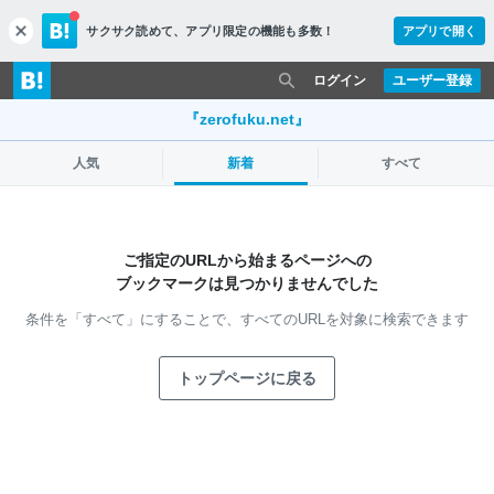
サクサク読めて、
アプリ限定の機能も多数！
アプリで開く
c
l
o
ログイン
ユーザー登録
s
e
『zerofuku.net』
人気
新着
すべて
ご指定のURLから始まるページへの
ブックマークは見つかりませんでした
条件を「すべて」にすることで、
すべてのURLを対象に検索できます
トップページに戻る