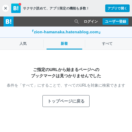
サクサク読めて、
アプリ限定の機能も多数！
アプリで開く
c
l
o
ログイン
ユーザー登録
s
e
『zion-hamanaka.hatenablog.com』
人気
新着
すべて
ご指定のURLから始まるページへの
ブックマークは見つかりませんでした
条件を「すべて」にすることで、
すべてのURLを対象に検索できます
トップページに戻る