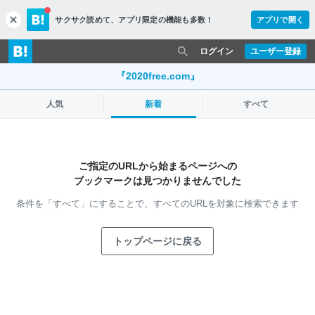
サクサク読めて、
アプリ限定の機能も多数！
アプリで開く
c
l
o
ログイン
ユーザー登録
s
e
『2020free.com』
人気
新着
すべて
ご指定のURLから始まるページへの
ブックマークは見つかりませんでした
条件を「すべて」にすることで、
すべてのURLを対象に検索できます
トップページに戻る