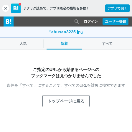
サクサク読めて、
アプリ限定の機能も多数！
アプリで開く
c
l
o
ログイン
ユーザー登録
s
e
『abusan3225.jp』
人気
新着
すべて
ご指定のURLから始まるページへの
ブックマークは見つかりませんでした
条件を「すべて」にすることで、
すべてのURLを対象に検索できます
トップページに戻る