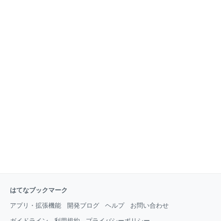
グ更新のお知らせです♡良かったらチェックしてみて
ください！ Youtubeで料理動画はじめました♡作り方
の動画など載せています！これから増やしていく予定
なので・・・♡チャンネル登録& オレペエディターブ
ログ 続きを読む 今日も見に来てくださってありがとう
ございます♡ オレンジページのオレペエディターブロ
グ更新のお知らせです♡ 良かったらチェックしてみて
ください！ Youtubeで料理動画はじめました♡作り方
の動画など載せています！ これから増やしていく予定
なので・・・♡ チャンネル登録&グッドボタンよろし
くお願いいたします♡ 【重版決定＊レシピ本発売中】
たったこれだけでごちそう! あいのシンプルおうちごは
んBEST Amazon／楽天市
はてなブックマーク
アプリ・拡張機能
開発ブログ
ヘルプ
お問い合わせ
ガイドライン
利用規約
プライバシーポリシー