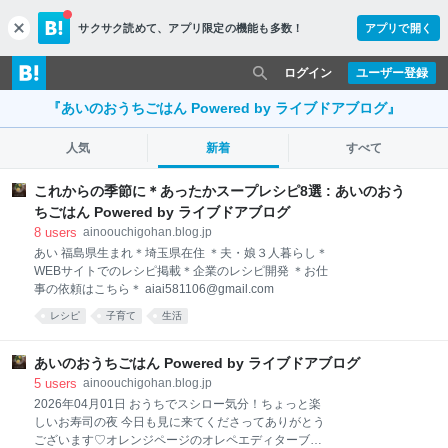
サクサク読めて、
アプリ限定の機能も多数！
アプリで開く
c
l
o
ログイン
ユーザー登録
s
e
『あいのおうちごはん Powered by ライブドアブログ』
人気
新着
すべて
これからの季節に＊あったかスープレシピ8選 : あいのおう
ちごはん Powered by ライブドアブログ
8
users
ainoouchigohan.blog.jp
あい 福島県生まれ＊埼玉県在住 ＊夫・娘３人暮らし＊
WEBサイトでのレシピ掲載＊企業のレシピ開発 ＊お仕
事の依頼はこちら＊ aiai581106@gmail.com
レシピ
子育て
生活
あいのおうちごはん Powered by ライブドアブログ
5
users
ainoouchigohan.blog.jp
2026年04月01日 おうちでスシロー気分！ちょっと楽
しいお寿司の夜 今日も見に来てくださってありがとう
ございます♡オレンジページのオレペエディターブロ