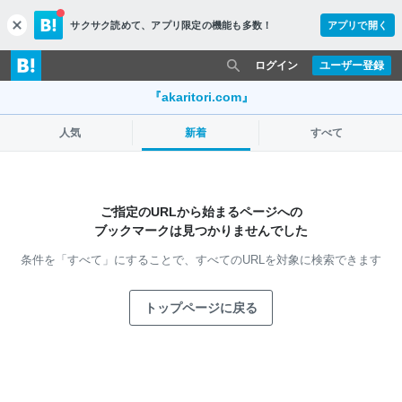
サクサク読めて、
アプリ限定の機能も多数！
アプリで開く
c
l
o
ログイン
ユーザー登録
s
e
『akaritori.com』
人気
新着
すべて
ご指定のURLから始まるページへの
ブックマークは見つかりませんでした
条件を「すべて」にすることで、
すべてのURLを対象に検索できます
トップページに戻る