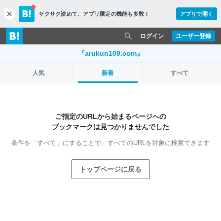
サクサク読めて、
アプリ限定の機能も多数！
アプリで開く
c
l
o
ログイン
ユーザー登録
s
e
『arukun109.com』
人気
新着
すべて
ご指定のURLから始まるページへの
ブックマークは見つかりませんでした
条件を「すべて」にすることで、
すべてのURLを対象に検索できます
トップページに戻る