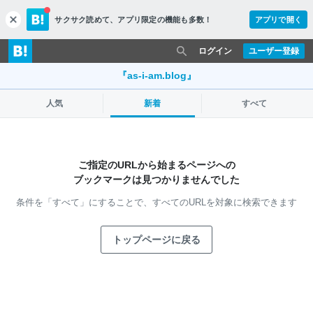
サクサク読めて、
アプリ限定の機能も多数！
アプリで開く
c
l
o
ログイン
ユーザー登録
s
e
『as-i-am.blog』
人気
新着
すべて
ご指定のURLから始まるページへの
ブックマークは見つかりませんでした
条件を「すべて」にすることで、
すべてのURLを対象に検索できます
トップページに戻る