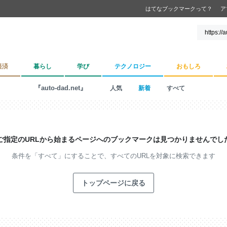
はてなブックマークって？
ア
経済
暮らし
学び
テクノロジー
おもしろ
『auto-dad.net』
人気
新着
すべて
ご指定のURLから始まるページへの
ブックマークは見つかりませんでし
条件を「すべて」にすることで、
すべてのURLを対象に検索できます
トップページに戻る