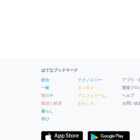
はてなブックマーク
総合
テクノロジー
アプリ・
一般
エンタメ
開発ブロ
世の中
アニメとゲーム
ヘルプ
政治と経済
おもしろ
お問い合
暮らし
学び