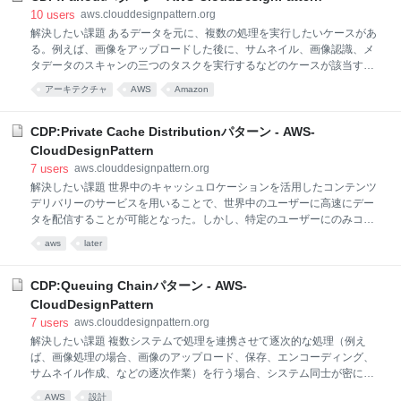
ンツを保管するマスターの仮想サーバーをNFSサーバーとし、スレーブ
10
users
aws.clouddesignpattern.org
サーバーをNFSクライアントとする。そうすることで、どのサーバーか
解決したい課題 あるデータを元に、複数の処理を実行したいケースがあ
らもコンテンツの更新が可能で、リアルタイムに共有できるようにな
る。例えば、画像をアップロードした後に、サムネイル、画像認識、メ
る。 実装 （手順） NFSサーバーをEC2上に構築する。 共有したいコン
タデータのスキャンの三つのタスクを実行するなどのケースが該当す
テンツをNFSサーバーに配置する。 スケールアウトするサーバー群か
る。 このような場合、画像アップロードを検知したアプリケーションか
アーキテクチャ
AWS
Amazon
ら、そのN
らそれぞれの処理を呼び出して逐次処理は可能だが、各処理の時間が長
い場合、トータルで非常に長くなる。例えば、画像アップロードをWeb
画面から実行した場合にサーバー側の処理が長ければ、ユーザーエクス
CDP:Private Cache Distributionパターン - AWS-
ペリエンスが悪くなる。 また、処理が増えた場合、例えばモノクロ画像
CloudDesignPattern
作成のタスクを増やしたいような場合は、呼び出し元のプログラムを改
7
users
aws.clouddesignpattern.org
修する必要が出てくる。 クラウドでの解決/パターンの説明 処理を呼び
解決したい課題 世界中のキャッシュロケーションを活用したコンテンツ
出すプロセスから直接各処理を呼び出すのではなく、間にノーティフィ
デリバリーのサービスを用いることで、世界中のユーザーに高速にデー
ケーション（通知）コンポーネントとキューイングコンポーネントを入
タを配信することが可能となった。しかし、特定のユーザーにのみコン
れることで、非同期か
テンツを配布する場合、利用者を認証する必要があり、そうした仕組み
aws
later
を構築するのは簡単ではない。 クラウドでの解決/パターンの説明 コン
テンツデリバリーで提供される「署名付きURL認証機能」を用いる方法
がある。ユーザーがコンテンツをダウンロードするためにWebサイトに
CDP:Queuing Chainパターン - AWS-
アクセスする際に、あらかじめ設定しておいた「アクセス元IPアドレ
CloudDesignPattern
ス」「ダウンロード可能期間」「アクセス元地域」等に適合した場合の
7
users
aws.clouddesignpattern.org
み、「署名付きURL認証機能」を発行すれば良い。より高い精度での特
解決したい課題 複数システムで処理を連携させて逐次的な処理（例え
定ユーザーへの配信が可能となる。 また署名付きURL以外にも、クッキ
ば、画像処理の場合、画像のアップロード、保存、エンコーディング、
ーに対して署名を付与する「署名付きクッキー認証」を利用することも
サムネイル作成、などの逐次作業）を行う場合、システム同士が密に結
できる。 実装
合しているとパフォーマンス面でボトルネックが発生しやすい。また、
AWS
設計