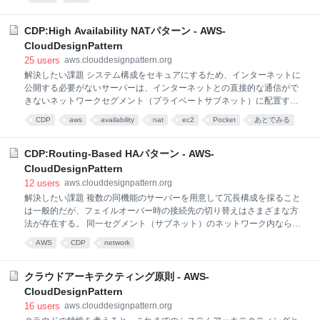
障害時の復旧作業が煩雑になってしまう。できるだけシステムを疎結合
にすることがパフォーマンスやメンテナンスの面で好ましい。 クラウド
での解決/パターンの説明 システムを疎結合にする一つの方法は、システ
CDP:High Availability NATパターン - AWS-
ム間をキューでつなぎ、ジョブの受け渡しをメッセージの送受信で行う
CloudDesignPattern
ことである。こうすれば非同期でシステム連携できる。この方法の場
25
users
aws.clouddesignpattern.org
合、メッセージを受け取って処理する仮想サーバーの数を増やして並列
解決したい課題 システム構成をセキュアにするため、インターネットに
処理できるため、ボトルネックを解消しやすい。また、仮想サーバーに
公開する必要がないサーバーは、インターネットとの直接的な通信がで
障害が発生しても、未処理のメッセージはキューに残っているので、仮
きないネットワークセグメント（プライベートサブネット）に配置する
想サーバーが復旧次第、処理の
構成にする場合が多い。 この場合、プライベートサブネットから外部へ
CDP
aws
availability
nat
ec2
Pocket
あとでみる
のアウトバウンド通信はNATサーバーやプロキシーサーバーを経由する
が、このサーバーに障害が発生すると、プライベートサブネットのサー
バーからアウトバウンド通信が行えなくなり、システム全体の障害につ
CDP:Routing-Based HAパターン - AWS-
ながる。このため、単一障害点（SPOF）にならないように、冗長化が
CloudDesignPattern
必須である。 クラウドでの解決/パターンの説明 NATサーバー/プロキシ
12
users
aws.clouddesignpattern.org
ーサーバーの冗長化を行う。障害発生時の迅速なフェイルオーバーと、
解決したい課題 複数の同機能のサーバーを用意して冗長構成を採ること
より高い冗長性の確保のため、複数のデータセンターに複数のNATサー
は一般的だが、フェイルオーバー時の接続先の切り替えはさまざまな方
バー/プロキシーサーバーを配置し、単一障害点とならないようにする。
法が存在する。 同一セグメント（サブネット）のネットワーク内なら仮
また、障害
想IPアドレスの付け替えなどで比較的容易に実現できるが、セグメント
AWS
CDP
network
（サブネット）、あるいはデータセンターを越えたサーバーへのフェイ
ルオーバーでは、その方法での実現は難しくなり、他の方法を考える必
要も出てくる。 例えば、DNSを用いた名前解決での切り替えなどはよく
クラウドアーキテクティング原則 - AWS-
使われる。しかし、「ダウンタイムをTTLより短くできない」、「DNS
CloudDesignPattern
サーバーというコンポーネントが増えてしまう」などのデメリットを考
16
users
aws.clouddesignpattern.org
慮する必要がある。 クラウドでの解決/パターンの説明 セグメント（サ