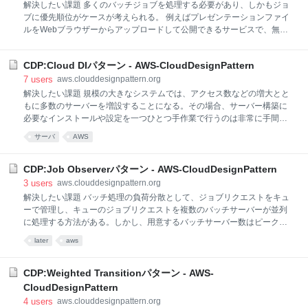
解決したい課題 多くのバッチジョブを処理する必要があり、しかもジョ
ブに優先順位がケースが考えられる。 例えばプレゼンテーションファイ
ルをWebブラウザーからアップロードして公開できるサービスで、無料
ユーザーと会員ユーザーでサービスレベル（公開までの時間）が異なる
場合などが、そのケースに該当する。ユーザーがプレゼンテーションフ
CDP:Cloud DIパターン - AWS-CloudDesignPattern
ァイルをアップロードすると、システム側で公開するための変換処理な
どをバッチ処理で行い、変換後のファイルを公開する。そのバッチ処理
7
users
aws.clouddesignpattern.org
を会員種別毎に、どのように優先順位付けするかが課題となる。 クラウ
解決したい課題 規模の大きなシステムでは、アクセス数などの増大とと
ドでの解決/パターンの説明 バッチジョブの管理にはキューが使える。キ
もに多数のサーバーを増設することになる。その場合、サーバー構築に
ューを優先順位の数だけ用意すればよい。ジョブリクエストをキューで
必要なインストールや設定を一つひとつ手作業で行うのは非常に手間と
管理し、キューのジョブリクエストをバッチサーバーが処理する。 クラ
なり、期限内で終わらせることも難しくなる。サーバー構築の自動化を
サーバ
AWS
ウドには信頼性の高いキューがサービスとして提供されており、それを
行う方法としてシステム管理ツールを利用する方法もあるが、そこには
用いることで容易に
コストの問題もある。 クラウドでの解決/パターンの説明 仮想サーバー
を起動した際、そのサーバーの目的に合わせてサーバーの内部構成を自
CDP:Job Observerパターン - AWS-CloudDesignPattern
動的に構築したいケースがある。特にScale Outパターンや
3
users
aws.clouddesignpattern.org
CDP:Scheduled Scale Outパターンを使って運用を自動化したい場合に
解決したい課題 バッチ処理の負荷分散として、ジョブリクエストをキュ
求められる。こうしたケースではBootstrapパターンが有効だが、外出し
ーで管理し、キューのジョブリクエストを複数のバッチサーバーが並列
しておきたい情報（例えばDB接続先IPアドレス、サーバー名、認識番号
に処理する方法がある。しかし、用意するバッチサーバー数はピークに
など）が多くある場合、このCloud DIパターンを利用
合わせた数となるため、ピーク外の時間帯ではバッチサーバーのリソー
later
aws
スが余ってしまい、コスト効率が悪くなってしまう。また、予想以上の
負荷がバッチシステムにかかった場合、レスポンスが悪くなってしま
う。 クラウドでの解決/パターンの説明 従来はサーバーリソースを動的
CDP:Weighted Transitionパターン - AWS-
に増減することができなかったので、ピークや許容コストの範囲内でバ
CloudDesignPattern
ッチサーバーを用意していた。コスト効率が悪く、想定外の負荷に対応
4
users
aws.clouddesignpattern.org