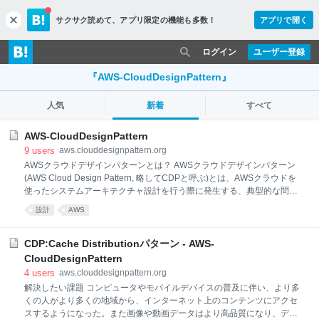
サクサク読めて、
アプリ限定の機能も多数！
アプリで開く
c
l
o
ログイン
ユーザー登録
s
e
『AWS-CloudDesignPattern』
人気
新着
すべて
AWS-CloudDesignPattern
9
users
aws.clouddesignpattern.org
AWSクラウドデザインパターンとは？ AWSクラウドデザインパターン
(AWS Cloud Design Pattern, 略してCDPと呼ぶ)とは、AWSクラウドを
使ったシステムアーキテクチャ設計を行う際に発生する、典型的な問題
とそれに対する解決策・設計方法を、分かりやすく分類して、ノウハウ
設計
AWS
として利用できるように整理したものである。 これまで多くのクラウド
アーキテクト達が発見してきた、もしくは編み出しきた設計・運用のノ
ウハウのうち、クラウド上で利用が可能なものをクラウドデザインのパ
CDP:Cache Distributionパターン - AWS-
ターンという形式で一覧化し、暗黙知から形式知に変換したものである
CloudDesignPattern
といえる。 パターンの中には、クラウドでなくても実現できるもの、今
4
users
aws.clouddesignpattern.org
まででも実現されていたものも含まれているが、クラウド上でも今まで
解決したい課題 コンピュータやモバイルデバイスの普及に伴い、より多
通りのアーキテクチャが実現でき、かつクラウドを利用する事で、より
くの人がより多くの地域から、インターネット上のコンテンツにアクセ
安価にそしてより容易に実現できるものは、CDPとして収
スするようになった。また画像や動画データはより高品質になり、デー