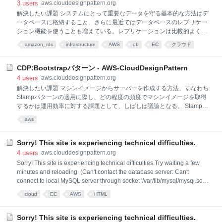
3
users
aws.clouddesignpattern.org
ーへの転送では、HTTPよりも高速なプロトコル（例えばUDPベースの
解決したい課題 システムにとって重要なデータを守る基本的な方法はデ
プロトコル）を使うことができる。また、小さいサイズのファイルが大
ータベースに格納すること。さらに最近ではデータベースのレプリケー
量にある場合は、クライアント側で一度アーカイブし、仮想サーバーに
ション機能を使うことも増えている。レプリケーションは比較的よく行
転送後に解凍してイン
われるが、従来はコストの関係上、一つのデータセンター内に閉じるこ
amazon_rds
infrastructure
AWS
db
EC
クラウド
とが多かった。しかしながら東日本大震災のような大規模な災害が現実
に起こり、データセンターごと損傷を受けるケースを想定しなければな
らない。 クラウドでの解決/パターンの説明 地理的ロケーションをまた
CDP:Bootstrapパターン - AWS-CloudDesignPattern
いだレプリケーションを行うパターン。このパターンによりデータロス
4
users
aws.clouddesignpattern.org
トを防ぎ、データアクセスの可用性を担保する。クラウド以前からもあ
解決したい課題 マシンイメージからサーバーを作成する方法、すなわち
ったパターンであるが、クラウドを用いることで安価に複数の地理的ロ
Stampパターンの適用に際し、どの程度の頻度でマシンイメージを取得
ケーションを利用できるようになり、現実的な選択肢となった。 実装
するかは運用効率に対する課題として、しばしば議論となる。 Stampパ
AWSには「リージョン」「アベイラビリティーゾーン（AZ）」という考
ターンでは、ミドルウエアからアプリケーションまですべてが設定済み
aws
え方がある。リージョ
で、立ち上げるだけでそのまま動くマシンイメージを作成することもで
きる。この場合、仮想サーバーの起動は非常に早いが、ミドルウエアの
一つをバージョンアップしなければならなくなった場合や、アプリケー
Sorry! This site is experiencing technical difficulties.
ションの設定に変更が入った場合、マシンイメージを再度作成し直す必
4
users
aws.clouddesignpattern.org
要が出てきてしまう。 クラウドでの解決/パターンの説明 クラウドでは
Sorry! This site is experiencing technical difficulties.Try waiting a few
マシンイメージの作成が容易にできるだけでなく、起動時にパラメータ
minutes and reloading. (Can't contact the database server: Can't
を設定できるものがある。この機能を利用してサーバー構成に必要なパ
connect to local MySQL server through socket '/var/lib/mysql/mysql.sock'
ラメータを渡すことで、サーバーを起動する際に必要な設定をサーバー
(2) (localhost)) You can try searching via Google in the meantime. Note
cloud
EC
AWS
HTML
自ら取得し、イン
that their indexes of our content may be out of date.
Sorry! This site is experiencing technical difficulties.