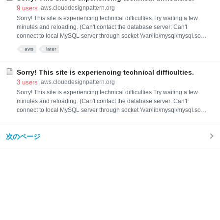
9
users
aws.clouddesignpattern.org
Sorry! This site is experiencing technical difficulties.Try waiting a few
minutes and reloading. (Can't contact the database server: Can't
connect to local MySQL server through socket '/var/lib/mysql/mysql.sock'
(2) (localhost)) You can try searching via Google in the meantime. Note
aws
later
that their indexes of our content may be out of date.
Sorry! This site is experiencing technical difficulties.
3
users
aws.clouddesignpattern.org
Sorry! This site is experiencing technical difficulties.Try waiting a few
minutes and reloading. (Can't contact the database server: Can't
connect to local MySQL server through socket '/var/lib/mysql/mysql.sock'
(2) (localhost)) You can try searching via Google in the meantime. Note
that their indexes of our content may be out of date.
次のページ