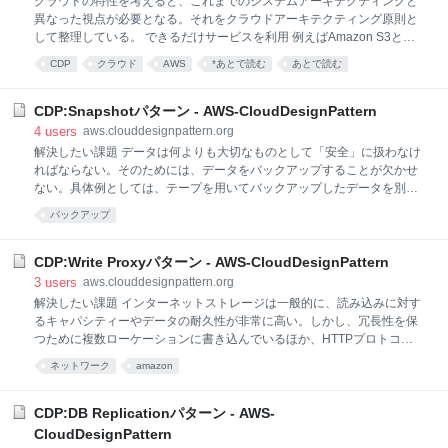
クラウドの特性を考えると、これまでのシステムアーキテクティングと
ブネット）やデータセンターを越えたサーバーへのフェイルオーバー
異なった視点が必要となる。それをクラウドアーキテクティング原則と
は、クラウド環境でも同様の問題を抱える。 しかしクラウドによって
して整理している。 できるだけサービスを利用 例えばAmazon S3とい
は、複数データセ
うインターネットストレージのサービスを考えてみる。これは耐久性が
CDP
クラウド
AWS
*あとで読む
あとで読む
高くて便利なオブジェクトストレージなので、Amazon EC2を使って似
たような機能を実装するよりも、S3を使った方がいい。キューイングに
しても、Amazon SQSというサービスがあるので、EC2にキューイング
CDP:Snapshotパターン - AWS-CloudDesignPattern
ソフトを入れて自分で管理するよりも、このサービスを使った方が良
4
users
aws.clouddesignpattern.org
い。すでに存在しているサービスのメリット/デメリットを正確に理解
解決したい課題 データは何よりも大切なものとして「安全」に扱わなけ
し、使いこなせることが大事。利用者としては、車輪の再開発はしない
ればならない。そのためには、データをバックアップすることが欠かせ
ほうがいい。 机上実験よりも実証実験 机上実験に終始して「このシステ
ない。具体例としては、テープを用いてバックアップしたデータを別拠
ムでこの負荷だと、インスタンスタイプはどれを何台使えばいいのか」
点に保存しておく方法がある。しかしテープバックアップはテープ交換
バックアップ
や保管などにコストが掛かかるうえ、これらの作業は自動化が困難であ
る。高価な装置を購入することで半自動化することは可能だが、それで
もテープの容量は有限のため補充が必要になり、完全な自動化は困難で
CDP:Write Proxyパターン - AWS-CloudDesignPattern
ある。 クラウドでの解決/パターンの説明 クラウドでは安全で容量制限
3
users
aws.clouddesignpattern.org
がない「インターネットストレージ（Webストレージともいわれる）」
解決したい課題 インターネットストレージは一般的に、読み込みに対す
を比較的安価に利用できる。 ある瞬間のデータを複製したバックアップ
るキャパシティーやデータの耐久性が非常に高い。しかし、冗長性を保
を「スナップショット」というが、これはクラウドではよく用いられる
つために複数ローケーションに書き込んでいるほか、HTTPプロトコル
概念である。クラウド上で仮想サーバーのデータ（OS含む）やその他の
でクライアントと通信しているので、書き込み速度が比較的劣るという
ネットワーク
amazon
データをインターネッ
性質がある。大量データをインターネットストレージに書き込む場合
に、パフォーマンスが問題になることがある。 クラウドでの解決/パター
ンの説明 クライアントからインターネットストレージに直接データを転
CDP:DB Replicationパターン - AWS-
送するのではなく、仮想サーバーでデータを受け、その仮想サーバーか
CloudDesignPattern
らインターネットストレージへ転送する。クライアントから仮想サーバ