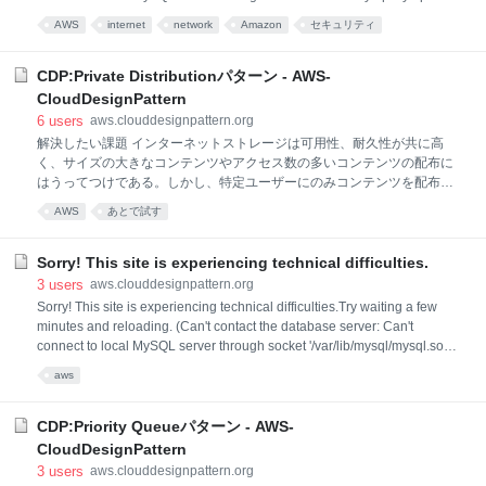
フォームに指定してあるURLへリダイレクトされるので、リダイレクト
(2) (localhost)) You can try searching via Google in the meantime. Note
AWS
internet
network
Amazon
セキュリティ
that their indexes of our content may be out of date.
CDP:Private Distributionパターン - AWS-
CloudDesignPattern
6
users
aws.clouddesignpattern.org
解決したい課題 インターネットストレージは可用性、耐久性が共に高
く、サイズの大きなコンテンツやアクセス数の多いコンテンツの配布に
はうってつけである。しかし、特定ユーザーにのみコンテンツを配布す
る場合、作成したアプリケーションの認証の仕組みと連動する必要があ
AWS
あとで試す
り、インターネットストレージだけでアクセス制限を実現するのは難し
い。 クラウドでの解決/パターンの説明 インターネットストレージで提
供される制限付きURL発行機能を用いると、コンテンツに対して、アク
Sorry! This site is experiencing technical difficulties.
セス元IPアドレスやアクセス可能期間を設定できる。ユーザーごとに
3
users
aws.clouddesignpattern.org
URLを発行し、その制限付きURLでのみコンテンツをダウンロードする
Sorry! This site is experiencing technical difficulties.Try waiting a few
ようにすれば、期限が切れたリンクや異なるIPアドレスを持つ人がアク
minutes and reloading. (Can't contact the database server: Can't
セスを試みてもダウンロードできない。実質的に特定ユーザーにのみコ
connect to local MySQL server through socket '/var/lib/mysql/mysql.sock'
ンテンツを提供することが可能になる。 実装 S3のapitoolやAWS SDKを
(2) (localhost)) You can try searching via Google in the meantime. Note
aws
準
that their indexes of our content may be out of date.
CDP:Priority Queueパターン - AWS-
CloudDesignPattern
3
users
aws.clouddesignpattern.org