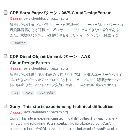
タ量も非常に多くなっている。 ユーザーエクスペリエンスの観点でいえ
ば、より早く安定的にデータを利用者に届けることが求められるが、現
CDP:Sorry Pageパターン - AWS-CloudDesignPattern
在の技術では、例えば日本から米国東海岸のサーバーにアクセスすると
最低でも200ミリ秒程度の通信遅延が発生する。こうした理由から、コ
3
users
aws.clouddesignpattern.org
ンテンツの配信元が1カ所しかない場合、ユーザーエクスペリエンスは
解決したい課題 プログラムコードの不具合や、サーバー/ネットワークの
悪くなる。 クラウドでの解決/パターンの説明 世界各地に配置されたロ
過負荷/障害などが原因で、Webサイトにアクセスできない場合がある。
ケーションに、コンテンツ配信元（オリジン）から配布されるコンテン
また、大規模なシステム改修時やセキュリティインシデント発生時に、
ツのキャッシュデータを配置する。こうすることで、地理的により利用
一時的にWebサイトを閉鎖したい場合がある。 このような場合、サイト
amazon
者に近いロケーションからコンテンツを配信することになり、地理的/物
の訪問者がWebサイトにアクセスできなくなると顧客体験の悪化につな
理的な制約を解決でき
がるため、代替となるコンテンツを表示させたい。 クラウドでの解決/パ
ターンの説明 クラウドでは、低コストで信頼性の高いインターネットス
CDP:Direct Object Uploadパターン - AWS-
トレージを用いて静的サイトをホストできるので、Sorry Pageや静的ペ
CloudDesignPattern
ージだけで構成されたバックアップサイトのホスティングには最適であ
4
users
aws.clouddesignpattern.org
る。 また、クラウドで提供されるDNSサービスで提供されるヘルスチェ
解決したい課題 写真や動画の共有サイトでは、多数のユーザーからサイ
ック機能（指定URLへのアクセス可否の検知機能）を用いると、メイン
ズの大きいデータがアップロードされる。アップロード処理はサーバー
サイトにアクセスできなくなった際に、自動的にバックアップサイ
側の負荷（特にネットワーク負荷）が高く、ある程度の規模のサイトで
も、アップロード専用の仮想サーバーが必要になるケースがある。 クラ
S3
AWS
あとで読む
ウドでの解決/パターンの説明 アップロード処理をインターネットストレ
ージに任せる。つまり、クライアントから、仮想サーバーを経由するこ
となく、インターネットストレージに直接アップロードする。これによ
Sorry! This site is experiencing technical difficulties.
り、Webサーバーでアップロード処理の負荷を考えなくてもよくなる。
7
users
aws.clouddesignpattern.org
実装 Webサーバー（EC2）上で、S3へのアップロードを行うHTMLのフ
Sorry! This site is experiencing technical difficulties.Try waiting a few
ォームを生成する。 アップロードフォームを使用し、ユーザー側からS3
minutes and reloading. (Can't contact the database server: Can't
へ直接ファイルをアップロードする。 S3にファイル転送を終了した後に
connect to local MySQL server through socket '/var/lib/mysql/mysql.sock'