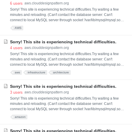
6
users
aws.clouddesignpattern.org
Sorry! This site is experiencing technical difficulties.Try waiting a few
minutes and reloading. (Can't contact the database server: Can't
connect to local MySQL server through socket '/var/lib/mysql/mysql.sock'
(2) (localhost)) You can try searching via Google in the meantime. Note
AWS
that their indexes of our content may be out of date.
Sorry! This site is experiencing technical difficulties.
4
users
aws.clouddesignpattern.org
Sorry! This site is experiencing technical difficulties.Try waiting a few
minutes and reloading. (Can't contact the database server: Can't
connect to local MySQL server through socket '/var/lib/mysql/mysql.sock'
(2) (localhost)) You can try searching via Google in the meantime. Note
aws
infrastructure
architecture
that their indexes of our content may be out of date.
Sorry! This site is experiencing technical difficulties.
3
users
aws.clouddesignpattern.org
Sorry! This site is experiencing technical difficulties.Try waiting a few
minutes and reloading. (Can't contact the database server: Can't
connect to local MySQL server through socket '/var/lib/mysql/mysql.sock'
(2) (localhost)) You can try searching via Google in the meantime. Note
amazon
that their indexes of our content may be out of date.
Sorry! This site is experiencing technical difficulties.