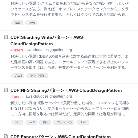
ができないという課題があった。クラウドでは、負荷をモニタリングし
解決したい課題 システム全部をある地域から異なる地域へ移行したいと
仮想サーバーを自動的に増減させる仕組みを備えている。この仕組みを
いうケースがある。例えば、オンプレミスのデータセンターから、クラ
利用することで負荷に応じてバッチサーバーを増減できるようになり、
ウドへシステムを移行する場合、もしくはクラウドのある地域から異な
コスト効率がよく想定外の負荷
る地域へ移行したい場合が考えられる。この際、システムのドメイン名
later
aws
を変えることなく、なおかつ、システムを停止することなく、できるだ
けスムーズに移行したいという要望は大きい。 クラウドでの解決/パター
ンの説明 ドメイン名を変えることなくシステム全部を移行させるには、
CDP:Sharding Writeパターン - AWS-
DNSサーバーにおいて重みづけラウンドロビンという機能を用い、名前
CloudDesignPattern
解決する際に既存システムから新システムに切り替える手法がある。最
4
users
aws.clouddesignpattern.org
初は新システムに少しだけ振り分け、問題が無ければ、新システムへの
解決したい課題 RDBMSの書き込みに対する高速化は非常に重要で、ま
配分を徐々に増やしていくことができる。クラウドで提供されている
た難易度の高い問題である。スケールアップで実現できる以上のパフォ
DNSサービスを用いれば、重みづけラウンドロビン設定も容易に行える
ーマンスを出すには、当然、複数のデータベースサーバーを利用するこ
ため、最小限のDNSサ
とになるが、どのように実現するかは常に課題である。 クラウドでの解
AWS
あとで読む
決/パターンの説明 複数のデータベースサーバーで書き込みパフォーマン
スを上げる方法に「シャーディング」がある。基本的には、同じ構造の
データベースを用意して適切なテーブルのカラムをキーにして分割し、
CDP:NFS Sharingパターン - AWS-CloudDesignPattern
書き込み処理を分散する。クラウドが提供するRDBMSサービスを用い
3
users
aws.clouddesignpattern.org
れば、可用性が高く、運用効率もよいシャーディングが可能になる。 実
解決したい課題 複数サーバーで負荷分散した場合、コンテンツを同期さ
装 AWSのRDBMSサービス「RDS」をシャーディングのバックエンドデ
せなければならない。マスターサーバーからスレーブサーバーに定期的
ータベースに用いれば、可用性と運用効率を高めることが可能となる。
に一方向に同期を取るのは簡単だが、定期的な同期では遅延が問題にな
Spiderストレージエンジンを組み込んだMySQLサーバーなどのシャー
ることがある。また、スレーブサーバーに書き込みが発生するとマスタ
NFS
ec2
共有
コンテンツ
AWS
ーサーバーや他のスレーブサーバーに反映されないなどの課題は残る。
クラウドでの解決/パターンの説明 このパターンは、複数サーバー間で同
じコンテンツをリアルタイムに読み書きできるようにする。共有コンテ
CDP:Fanoutパターン - AWS-CloudDesignPattern