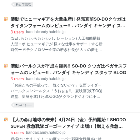
た。 みなさんこんにちは！スーパーミニプラ担当のY
あとで読む
アンケートでも非常に多くの立体化要望を頂き、この
です。 今回は先日の発表以来話題を呼んでいる「スー
度SHODO化が実現致しました。 「仮面ライダークウ
パーミニプラ／「スパイダーマン」東映TVシリーズ レ
ガ」の物語では、中盤から人間体で登場していた、所
オパルドン」の詳しい仕様をお伝えしていきます！ ※
装動でヒューマギアを大量生産!! 発売直前SO-DOクウガは
謂「閣下」。ゴ集団最強の実力
発表の際から正式商品名称を更新いたしました。ご了
タイタンフォームのレビュー!! - バンダイ キャンディ スタ
承いただけますと幸いです。 すでにコレクターズ事業
ッフ BLOG
3
users
bandaicandy.hateblo.jp
部やアパレル事業部から様々な商品が発表されていま
(SE) ﾃｯﾃｯﾃｯﾃﾃｯﾃｯﾃｯﾃｯﾃ♪ (ナレーション) 人工知能搭載
すが、キャンディ事業部では真っ先に商品化となるの
人型ロボ ヒューマギアが 様々な仕事をサポートする新
がこの「スーパーミニプラ／「スパイダーマン」東映
時代ー AIテクノロジー企業の若き社長が 人々の夢を守
TVシリーズ レオパルドン」となります。 ご存知の通
るため、今、翔び立つー 玩具企業のイチ社員が 装動の
りスーパーミニプラではDX玩具への多大なリスペクト
夢を守るため、今、書き殴るー ｾﾞﾛﾜﾝｾﾞﾛﾜﾝｾﾞﾛﾜﾝｾﾞﾛﾜﾝ
のもと歴代戦隊ロボを商品化し続けており、その先祖
装動バールクスが平成を復興!! SO-DO クウガはペガサスフ
ｾﾞﾛﾜﾝｾﾞﾛﾜﾝ♪ 広大なアーカイブにアクセスした皆様、
※と言えるレオパルドンはいつか挑戦したい、いやし
こんにちは 装動ゼロワン担当のG男(じーお)です 本日
ォームのレビュー!! - バンダイ キャンディ スタッフ BLOG
なければ
の 「ライダー食玩開発ブログ」は 「装動 ゼロワン AI
3
users
bandaicandy.hateblo.jp
08」にまさかの登場 ヒューマギア のサンプルレビュ
「お前たちの平成って、 醜くないか？」仮面ライダー
ーです では、早速ポージング写真を見てみましょう 4
バールクス!!バールクス「うおぉぉ!!」 夏映画(以下OQ)
月初旬、或人のアツイ復活劇が印象的だった 第30話
終盤、変身を遂げたSOUGOが グランドジオウに不意
「やっぱりオレが社長で仮面ライダー」より 女子高生
打ちのキック!! 対してソウゴは ＼W／＼ﾃﾞﾝｵｳ!!／＼ｶﾞｲ
# |ω・)……
A「新しくできたタピオカ屋さん、もう行った？」 女
ﾑ!!／ ＼ﾌｧｲｽﾞ!!／＼ﾄﾞﾗｲﾌﾞ!!／ 歴代ライダーを召喚する
子高生B「行ってない！」 女子高生A「いやもうマジ
も...＼フィニッシュタイム!!／ ＼バールクス!!／ 回し蹴
でおいしいから行っ
りで瞬殺... 更なる召喚ライダー達も...オプションパー
【人の命は地球の未来】4月24日（金）予約開始！SHODO
ツの長剣で瞬殺!! ソウゴ「平成ライダーの力が通じな
SUPER 救急戦隊ゴーゴーファイブ 出場!!【燃える救急
い...」 SOUGO「平成ライダー自体に意味が無いから
魂】 - バンダイ キャンディ スタッフ BLOG
5
users
bandaicandy.hateblo.jp
な」 SOUGOの台詞はどれをとっても 洗練された奥深
皆様はじめまして！ この度スーパー戦隊食玩担当に就