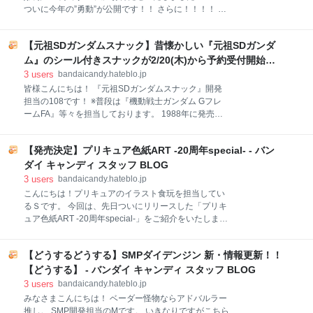
す！ ＣＭソングも復活！！！！ なんと今回・・・・・
ついに今年の”勇動”が公開です！！ さらに！！！！ 戦
東映特撮にはかかせないあのお方・・・ サイキックラ
隊食玩シリーズに新商品が登場！！！ そちらも今回は
バーのYOFFYさんに歌唱、作曲、編曲していただいて
ばっちりレビューしていきますよ！ まずはこちらの新
おります！！！！！ デカレンジャー、シンケンジャー
【元祖SDガンダムスナック】昔懐かしい『元祖SDガンダ
商品からご紹介！！ では早速レビューへ50（ゴ
のOPや数々の挿入歌など、YOFF
ー）！！！ ※価格はすべてメーカー希望小売価格で
ム』のシール付きスナックが2/20(木)から予約受付開始！ -
す。 ※画像は開発中のものです、実際の商品とは一部
バンダイ キャンディ スタッフ BLOG
3
users
bandaicandy.hateblo.jp
異なる場合がございます。 ※発売日は予告なく変更に
皆様こんにちは！ 『元祖SDガンダムスナック』開発
なる場合がございます。 スーパー戦隊 フィギュア付き
担当の108です！ ※普段は『機動戦士ガンダム Gフレ
チョコスナック 6月発売予定 価格350円（税込385
ームFA』等々を担当しております。 1988年に発売さ
円） 昨年大きな話題となった「仮面ライダーガヴ フィ
れたSDガンダムの組み立て式玩具シリーズ『元祖SD
ギュア付きチョコスナック」のフォーマットを踏襲
ガンダム』。 その初期のラインナップにフォーカス
し、スーパー戦隊でも商品化いたします！ 上の箱には
【発売決定】プリキュア色紙ART -20周年special- - バン
し、パッケージに描かれたイラストをスクエアシール
フィギュアが封入！ ゴジュウウルフが飛び出している
に落とし込んだシール付きスナック『元祖SDガンダム
ダイ キャンディ スタッフ BLOG
イメージでデザインしております！ 下のお菓
スナック』を商品化いたします！ 今回はその付属シー
3
users
bandaicandy.hateblo.jp
ル、パッケージ、菓子についてそれぞれ紹介させてい
こんにちは！プリキュアのイラスト食玩を担当してい
ただきます！ ◆シール ラインナップはこちら！ ※N：
るＳです。 今回は、先日ついにリリースした「プリキ
メタリックシール、R：ホロシール シールは全32種を
ュア色紙ART -20周年special-」をご紹介をいたしま
ラインナップし、そのうち5種はホロ仕様にしまし
す！ 5月発売予定 「プリキュア色紙ART -20周年
た！ さらに、ホロ仕様のうちの1種は、横井画伯（横
special-」 「プリキュアシリーズ」の魅力をミニ色紙
井孝二氏）描き下ろしの「Hi-νガンダム」を収録して
【どうするどうする】SMPダイデンジン 新・情報更新！！
サイズで表現するコレクションアイテム “プリキュア
います！ また、シール表面のデザインはこのような感
色紙ART”より、 プリキュア20周年を記念して製作し
【どうする】 - バンダイ キャンディ スタッフ BLOG
じです！ 52mm×52mmのスクエアシール
た、特別弾が登場！ 通常の色紙ARTの良さは活かしつ
3
users
bandaicandy.hateblo.jp
つ、20周年らしい商品をみなさまにお届けできれば…
みなさまこんにちは！ ベーダー怪物ならアドバルラー
と企画した商品です。 「作品を集める」をコンセプト
推し。 SMP開発担当のMです。 いきなりですがこちら