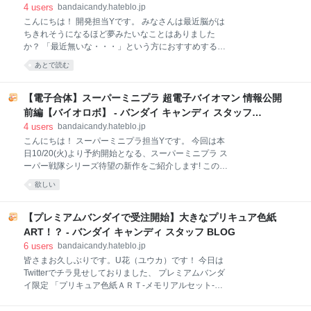
(変形・固定の２種)＋武装一式のセットです。 固定タ
か再現したかったので、 突起と穴の大きさを微調整し
スタッフ BLOG
4
users
bandaicandy.hateblo.jp
イプには
て微調整して微調整してはや年末を迎えます 宙を駆
こんにちは！ 開発担当Yです。 みなさんは最近脳がは
け... 壁も駆け...!! 宙から刃を振り下ろす!! 「Book3」の
ちきれそうになるほど夢みたいなことはありました
ドラゴンぶた3と組み替えると 忍者ぶた3へフォームチ
か？ 「最近無いな・・・」という方におすすめする今
ェンジ!! 「Book2」のドラゴンジャッ君と組み替える
回の商品はこちら！ 「スーパーミニプラ 蒼き流星SPT
あとで読む
と 忍者ジャッ君へフォームチェンジ!! 今日の第14話で
レイズナー Vol.1」！ ついに皆さまに今回の商品の告
登場した姿を早速楽しめます!! ということでこの剣
知をすることができました。 熱心なスーパーミニプラ
斬、 装動 セイバーのテーマ
ファンの方ですと覚えているかもしれませんが、昨年
【電子合体】スーパーミニプラ 超電子バイオマン 情報公開
2019年夏に行った「スーパーミニプラ商品化希望作品
前編【バイオロボ】 - バンダイ キャンディ スタッフ
アンケート」の総合ランキングTOP10をお伝えしまし
BLOG
4
users
bandaicandy.hateblo.jp
た。（当時の詳しい内容はこちらのブログをご覧くだ
こんにちは！ スーパーミニプラ担当Yです。 今回は本
さい↓） bandaicandy.hateblo.jp 昨年2019年夏の
日10/20(火)より予約開始となる、スーパーミニプラ ス
TOP10はこちらの通りです。 こう見ていくと第3位の
ーパー戦隊シリーズ待望の新作をご紹介します! この度
「勇者指令ダグオン」、第4位の「救急戦隊ゴーゴー
発売するのは、こちらの戦隊！ ワン!ツー!スリー!フォ
ファイブ」と着実にスーパーミニプラ化していってい
欲しい
ー!ファイブ! 超!電子!!バイオマン!!!!! サンバルカンに続
るのが分かるかと思います。みなさんのお声で成り立
く純昭和戦隊の新シリーズとして、1984年放送のスー
つスーパーミニプラ、
パー戦隊シリーズ第8作『超電子バイオマン』が登場
【プレミアムバンダイで受注開始】大きなプリキュア色紙
です! 以前からアンケートの順位も上位で、昭和戦隊の
ART！？ - バンダイ キャンディ スタッフ BLOG
中でも高い人気を誇っていたバイオマン。 バイオマン
6
users
bandaicandy.hateblo.jp
自体の未来的なデザインもさることながら、黒をベー
皆さまお久しぶりです。U花（ユウカ）です！ 今日は
スにしたバイオロボは赤・青・黄といった原色使いの
Twitterでチラ見せしておりました、 プレミアムバンダ
ロボが居並ぶ80年代戦隊ロボの中で、今見てもセンセ
イ限定 「プリキュア色紙ＡＲＴ-メモリアルセット-」
ーショナルかつスタイリッシュ。赤と白のみで構成さ
のご紹介をさせていただきます！ ↓プレミアムバンダ
れたラインも非常にシックで、美しくまとまっていま
イの受注ページはこちら↓ https://p-bandai.jp/item/item-