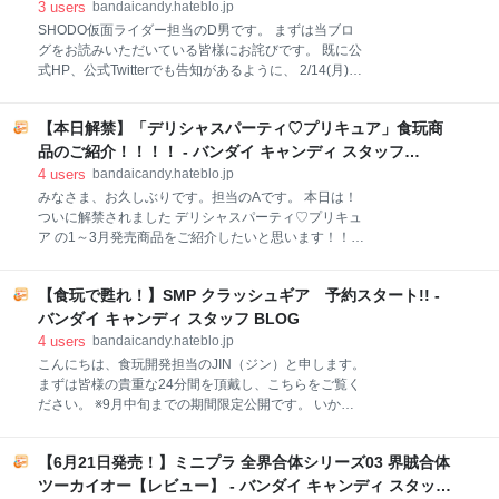
がまさかのハカイザー、色々ドラマがありまし
3
users
bandaicandy.hateblo.jp
た・・・ これもひとえに、ミニプラ バトルシーザーロ
SHODO仮面ライダー担当のD男です。 まずは当ブロ
ボの商品化大成功とゼンカイジャーシリーズを支えて
グをお読みいただいている皆様にお詫びです。 既に公
くださった皆さまのおかげです。リリースまでに時間
式HP、公式Twitterでも告知があるように、 2/14(月)発
がかかってしまったのは番組終盤での登場だったこ
売予定のSHODO-O 仮面ライダー8ですが、 諸般の事
と、造形が思った以上に複雑だったこと、ドンブラザ
情により発売を1週間後ろ倒しの2/21(月)に変更させて
ーズの準備と並行しながら設計を進めていたこと、
【本日解禁】「デリシャスパーティ♡プリキュア」食玩商
いただきます。 楽しみにお待ち頂いた皆様、大変申し
様々ありますがようやくこうして皆さまにお披露目で
訳ございません。 商品自体は非常に良いものになって
品のご紹介！！！！ - バンダイ キャンディ スタッフ
きます。 皆さまからの熱い商品化希望の声、もろ太に
おりますので、 発売までもう1週間お待ち頂けますと
BLOG
4
users
bandaicandy.hateblo.jp
もちゃんと届いており
幸いです。 それに伴い発売前製品レビューも来週に延
みなさま、お久しぶりです。担当のAです。 本日は！
期とさせて頂きます。 こちらもお待ちいただけますと
ついに解禁されました デリシャスパーティ♡プリキュ
幸いです。 製品レビューは延期となってしまいました
ア の1～3月発売商品をご紹介したいと思います！！
が、 本日は新情報を公開いたします！ 2022年最初の
✨✨✨ まず最初にご紹介するのは・・・ 1月発売予定
SHODOブログから、 非常に大事な情報をお伝えいた
の 「デリシャスパーティ♡プリキュア キラキラカー
します！！ SHODO－X 仮面ライダーシリーズは3月に
【食玩で甦れ！】SMP クラッシュギア 予約スタート!! -
ドグミ」です！ こちらは、デリシャスパーティ♡プリ
発売予定の第15弾にて終了いたします・・！ VSシリ
キュア食玩商品では最速発売商品になります！ 全種描
バンダイ キャンディ スタッフ BLOG
ーズリ
き下ろしイラストを使用した、プラスチックカードと
4
users
bandaicandy.hateblo.jp
トレーグミがセットになっている商品です。 カードは
こんにちは、食玩開発担当のJIN（ジン）と申します。
全15種で、全て両面カラーイラスト！ さらに、表面に
まずは皆様の貴重な24分間を頂戴し、こちらをご覧く
はコールド箔のキラキラした加工、レアカードは金色
ださい。 ※9月中旬までの期間限定公開です。 いかが
箔押し、SPレアはホロ加工を施した豪華仕様になって
でしたでしょうか？ JAM Projectの圧倒的な神OPテー
います！ ↓カードラインナップはこちら🎈 ↓裏面も👀✨
マから始まり たった22分の出来事とは思えない 激動
↓トレーグミは全部で4種！ピーチ味になります🍑 ↓パ
【6月21日発売！】ミニプラ 全界合体シリーズ03 界賊合体
の人間ドラマ もはやTOKYOオリ○ピックを超えた 白
ッケージはこんな感じです！ SPレアのホロカードは
熱のバトル 締めに流れるJAM Projectの神EDテーマ 脳
ツーカイオー【レビュー】 - バンダイ キャンディ スタッフ
全面がキラッキラで特別感があるものに