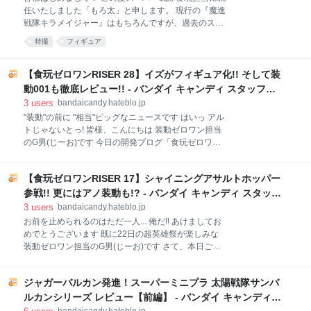
いメタ要素を含みつつも、 一度聞くだけで頭に残る平
任いたしました「もろ太」と申します。 現行の『魔進
易な文であるため、 「ライダートークでの高い汎用
戦隊キラメイジャー』はもちろんですが、過去のスー
性」という中毒性をはらみつつ、 この5、6行自体にも
パー戦隊の食玩に関しても皆様に商品をより楽しんで
意味が無いからという示唆も与えてくれます 劇中、終
特撮
フィギュア
いただけるような情報をお伝えしていきますので、何
盤にて... S
卒よろしくお願いいたします！ 早速ですが今回は
4/24(金)よりプレミアムバンダイにて予約開始とな
【食玩ゼロワンRISER 28】イズがフィギュア化!! そして装
る、SHODO SUPERの新作をご紹介します！ 先日の
動001も徹底レビュー!! - バンダイ キャンディ スタッフ
ライナーボーイの記事をご覧になった方は既にお気づ
BLOG
3
users
bandaicandy.hateblo.jp
きかと思いますが、この度商品化するのはこちらの戦
"装動"の前に "相当"ビッグなニュースです はいっ アル
隊です!! 人の命は地球の未来‼︎燃える救急魂‼︎ 救急戦隊!!
トじゃないとっ! 皆様、こんにちは 装動ゼロワン担当
ゴー！ゴー！ファイブ!!!!! 出場ッッ!!!!!!!!! と言うこと
のG男(じーお)です 今日の開発ブログ「食玩ゼロワン
で、『救急戦隊ゴーゴーファイブ』です！ 前作の
ライザー」は 遂にキャンディ事業部、やってしまいま
「SHODO SUPER 太陽戦隊サンバルカン」からさら
した... MiMiCHeRi(ミミシェリィ) 秘書型ヒューマギア
にパワーアップして、次こそ王道の5人戦隊を…！と
【食玩ゼロワンRISER 17】シャイニングアサルトホッパー
イズ としてイズを全世界最速で公式フィギュア化!! さ
いう事で、以前から温め
て、MiMiCHeRi(ミミシェリィ)とは... ということで、
参戦!! 更にはアノ装動も!? - バンダイ キャンディ スタッフ
バンダイキャンディ事業部の 「可愛い＆愛しい」 デフ
BLOG
3
users
bandaicandy.hateblo.jp
ォルメフィギュアシリーズなのですが、 今回、仮面ラ
お前を止められるのはただ一人... 俺だ!! あけましてお
イダーのキャラに初進出です!! こんなイズの魅力を 愛
めでとうございます 既に22日の超英雄祭が楽しみな
しいポイントとしてご紹介!! では早速... 愛しいポイン
装動ゼロワン担当のG男(じーお)です さて、本日ご紹
ト① 表情が3パターンございます まずは1つ目・・・
介する装動は 仮面ライダーゼロワン シャイニングアサ
はい、とっても愛しい表情です 第1話で車から降りた
ルトホッパー!! ゼロワンの最新フォームが 1/27(月)発
直後の 自己紹介シーンが脳内再生されます 私の目には
ジャガーバルカン発進！スーパーミニプラ 太陽戦隊サンバ
売「AI 04」に収録!! それでは早速、デザインチェッ
背景の赤い自転車、 観覧車すらも
ク!! 赤、青、黄が織り交ぜられたデザイン 大部分は塗
ルカンシリーズ レビュー【前編】 - バンダイ キャンディ
装で表現 腕はシールですが、 肩は全部塗装、 ベルト