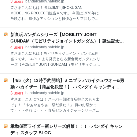
ャスティスガンダム オプションパーツセット」 発送
MODELING PROJECT]無敵鋼人ダイターン3 ダイターン
3
users
bandaicandy.hateblo.jp
月：2022年6月⇒2022年7月 「機動戦士ガンダム Gフ
カムヒア！セット」 - バンダイ キャンディ スタッフ
皆さまこんにちは！ 食玩SMP [SHOKUGAN
レームFA νガンダム＆サザビー オプションパーツセッ
MODELING PROJECT]担当Ｋです。 今回は1978年に
BLOG
ト」 発送月：2022年7月⇒2022年8月 商品を楽しみに
放映され、痛快なアクションと軽快なセリフ回しでフ
お待ちいただいているお客様には大変ご迷惑をおかけ
ァンを魅了した 『無敵鋼人ダイターン３』のSMPシリ
しますこと、お詫びいたします。 ※「機動戦士ガンダ
ーズ発売直前レビューになります。 出ました！ SMP
ム GフレームFA νガンダム＆サザビー オプションパー
新食玩ガンダムシリーズ【MOBILITY JOINT
ダイターン３ SMP 無敵鋼人ダイターン３は『スーパ
ツ
ーミニプラ トライダーＧ７』と同様、 Ａパート（頭部
GUNDAM（モビリティジョイントガンダム）】誕生記念！
＆腕部＆武器）、Ｂパート（胴体＆バックパック）、
発売レビュー！ - バンダイ キャンディ スタッフ BLOG
4
users
bandaicandy.hateblo.jp
Ｃパート（脚部） の３パート構成です。 ３つのパート
皆さまこんにちは！モビリティジョイントガンダム担
を組み合わせることで全高約180mmのダイタ－ン３が
当Ｋです。 ４/１１より発売となる新食玩ガンダムシリ
完成します。 約180mmというサイズは手にしてみる
ーズ【MOBILITY JOINT GUNDAM（モビリティジョイ
と結構なボリュームです。 有能な執事に組み立てても
ントガンダム）】の商品レビューをしたいと思いま
らうのもありですが、ご自身で組み立てるのがよろし
す。 「MOBILITY JOINT GUNDAM」は機動性を表す
い かと思います。 Ａパート、Ｂパート、Ｃパートの３
【4/5（火）13時予約開始】ミニプラ ハカイジュウオー&勇
「MOBILITY」と組み合わせ等をイメージした
種を購入して組み立てた状態がこちらです！ ダイター
「JOINT」を併せ持った商品を目指した新食玩ガンダ
動 ハカイザー【商品化決定！】 - バンダイ キャンディ ス
ン３と武器以外にも、様
ムシリーズです。 多くの皆様に手に取っていただき可
タッフ BLOG
3
users
bandaicandy.hateblo.jp
動や強化・拡張といった本商品ならではのポイントを
皆さま、こんにちは！ スーパー戦隊食玩担当のもろ太
楽しんでいただければと思っております。 それでは、
です！ 「やぁやぁやぁ、祭だ祭だ！」 何のお祭かっ
まずは各モビルスーツ（ＭＳ）に搭載した可動ユニッ
て・・・それは・・・ 食玩ゼンカイジャーシリーズ、
ト「MOBILITY JOINT 」からご紹介します。 本シリー
延長戦だぁーーーーー‼ ミニプラ ハカイジュウオー&
ズの各MSは共通の可動ユニット「MOBILITY JOINT
勇動 ハカイザー プレミアムバンダイ限定で商品化決定
（モビリティジョイント）」を搭載しており、各関節
掌動仮面ライダー新シリーズ解禁！！！ - バンダイ キャン
しました‼ 初の食玩前作シリーズ延長戦での商品化＋
の可動はボールジョイントを主体としています。 この
ミニプラ&勇動のセット商品化ということで初だらけ
ディ スタッフ BLOG
よ