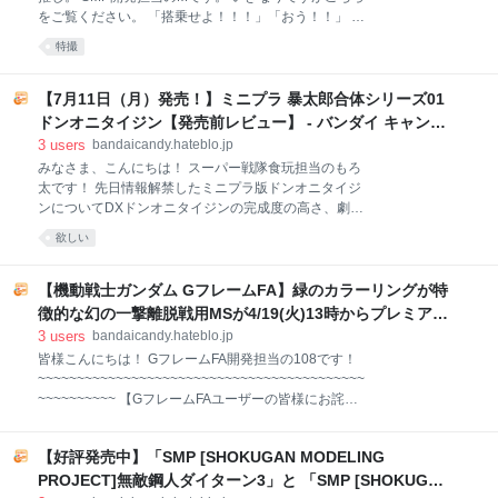
においたお祭り弾のイメージで、 気合を入れて圧倒的
をご覧ください。 「搭乗せよ！！！」「おう！！」 ア
キャラクター数で描き下ろしをしています。 その数な
クション！！！ お気づきの通り・・・ 「D」の造形、
特撮
んと・・・99体！(うち妖精が20体) さらになん
ブラッシュアップしました！！！ 情報公開後の皆様の
と・・・・ 2弾も製作進行中！！ 2弾と合わせるとコ
反応を見て、 まさに「どうする♪どうする♪ど・う・す
ンセプト通り全20作品をコレクションしていただける
る♪」 「俺ならどうする・・・」 と頭を抱えておりま
【7月11日（月）発売！】ミニプラ 暴太郎合体シリーズ01
内容です。 描き下ろ
した。 ならば答えは一つ 「ユーザーの期待に応え
ドンオニタイジン【発売前レビュー】 - バンダイ キャンデ
る。」です。 もちろん開発として意志を持った商品開
ィ スタッフ BLOG
3
users
bandaicandy.hateblo.jp
発も大事ですが、SMPは旧スーパーミニプラの時代か
みなさま、こんにちは！ スーパー戦隊食玩担当のもろ
ら含めて皆様に支えてきていただいたブランドだと認
太です！ 先日情報解禁したミニプラ版ドンオニタイジ
識しています。 基本的に形状・造形を変更する必要が
ンについてDXドンオニタイジンの完成度の高さ、劇中
無いよう作り込んだ上で商品を送り出すことが前提
での超強い、カッコイイ演出など、ドンオニタイジン
で、今回もそれを目指し開発を進めてきました。 が、
欲しい
の話題性の高さに支えられてミニプラもたくさんの反
皆様からの声を聞き商品に取り入れる事でより良くな
響をいただきました。 ↓↓前回のブログはコチラ！
るのであれば、開発的に難しいタイミングであっても
bandaicandy.hateblo.jp 本日は来週7/11（月）に発売
【機動戦士ガンダム GフレームFA】緑のカラーリングが特
が迫ったミニプラ 暴太郎合体シリーズ01 ドンオニタ
徴的な幻の一撃離脱戦用MSが4/19(火)13時からプレミアム
イジンの詳細レビューをお届けします！ ぜひ、最後の
バンダイ限定で受注開始！ - バンダイ キャンディ スタッフ
3
users
bandaicandy.hateblo.jp
最後までお見逃しなく！ それでは早速まいりましょ
BLOG
皆様こんにちは！ GフレームFA開発担当の108です！
う！ ※画像はすべて開発中のものです。 ※価格はすべ
~~~~~~~~~~~~~~~~~~~~~~~~~~~~~~~~~~~~~~~~~~
てメーカー希望小売価格です。 ※一部、撮影用に別売
~~~~~~~~~~ 【GフレームFAユーザーの皆様にお詫び
りの商品、台座や支柱を使用しています。 ※説明用に
とお知らせ】 諸般の事情に伴い、下記３品の発売月・
一部パーツを外して撮影していることがあります ミニ
発送月が変更となりました。 「機動戦士ガンダム Gフ
プラ 暴太郎合体シリーズ01 ドンオニタイジン
【好評発売中】「SMP [SHOKUGAN MODELING
レームFA 02」 発売月：2022年6月⇒2022年7月 「機
7/11（月）発売予定 全6
動戦士ガンダム GフレームFA フリーダムガンダム＆ジ
PROJECT]無敵鋼人ダイターン3」と 「SMP [SHOKUGAN