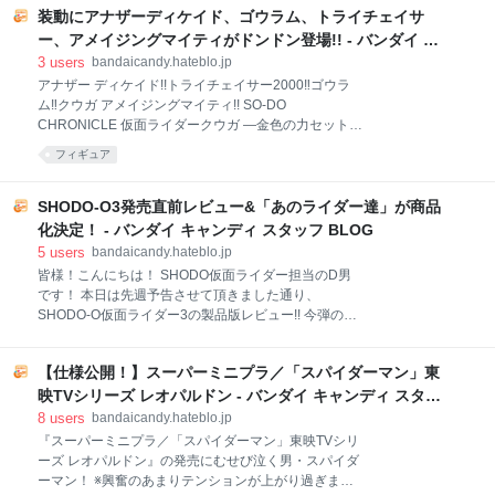
す。 DX玩具ではコクピットの造形があったり、ロボ
装動にアナザーディケイド、ゴウラム、トライチェイサ
1000149923/ 色紙ARTは、縦135mm×横120mmの
と同スケールのフィギュア
「ミニ色紙」に美麗なイラストを印刷し、 様々な作品
ー、アメイジングマイティがドンドン登場!! - バンダイ キ
で展開している食玩シリーズですが…。 この度、シリ
ャンディ スタッフ BLOG
3
users
bandaicandy.hateblo.jp
ーズ初のBIGサイズの色紙ARTが登場です！ どれくら
アナザー ディケイド!!トライチェイサー2000‼ゴウラ
いのサイズ感かと言いますと！ 女性が持つとこのくら
ム‼クウガ アメイジングマイティ!! SO-DO
い。 縦約27cm×横約24cm！ ちょうどミニ色紙4枚分
CHRONICLE 仮面ライダークウガ ―金色の力セット―
のサイズになります！ 写真で見ていただければ伝わる
来週8/6(木)23時 予約締切!! 今日のトピックをいきなり
フィギュア
ように、 非常に大きく・美麗なイラストが細部まで堪
全部載せましたが... 情報量の暴力!! 情報量の暴力!! 皆
能できるサイズとなっております！ ↓全16種の通常弾
様、落ち着いて深呼吸してから ゆっくり読んでいきま
を並べると同じサイズ感
しょう ということで、こんにちは 装動ゼロワン担当の
SHODO-O3発売直前レビュー&「あのライダー達」が商品
G男(じーお)です まずはこの1年間、 アナザーディケイ
化決定！ - バンダイ キャンディ スタッフ BLOG
ドの装動化を アンケートでひたすら要望・要求・脅迫
5
users
bandaicandy.hateblo.jp
してきた皆様、おめでとうございます お待たせしまし
皆様！こんにちは！ SHODO仮面ライダー担当のD男
たが、 「装動 ゼロワン AI 10」に収録の上、 もうすぐ
です！ 本日は先週予告させて頂きました通り、
お届けできそうです ということで、 ジオウ最終回をイ
SHODO-O仮面ライダー3の製品版レビュー!! 今弾のラ
メージしたﾌﾞﾝﾄﾞﾄﾞをどうぞ!!ツクヨミ「兄さん、仮面
インナップは拡張パーツセットを含めた全６種類!! ま
ライダーの力を手に入れました...」 変身後、5秒程度
ずは、 破壊のカリスマゴ・ガドル・バ!!(格闘体) 「仮
で裏切り、 ひざまずくツク
【仕様公開！】スーパーミニプラ／「スパイダーマン」東
面ライダークウガ」より絶大な人気を誇るグロンギ、
ゴ・ガドル・バ!! 暗闇の中をイメージした1枚！ VS９
映TVシリーズ レオパルドン - バンダイ キャンディ スタッ
の仮面ライダークウガや、サイズは異なるもののSO-
フ BLOG
8
users
bandaicandy.hateblo.jp
DO CHRONICLEの仮面ライダークウガとブンドドさ
『スーパーミニプラ／「スパイダーマン」東映TVシリ
せて楽しいグロンギですね! キャンディ事業部でも
ーズ レオパルドン』の発売にむせび泣く男・スパイダ
CONVERGE以来の立体化になります。 怪人キャラク
ーマン！ ※興奮のあまりテンションが上がり過ぎまし
ターのラインナップは非常に頭を悩ませるのですが、