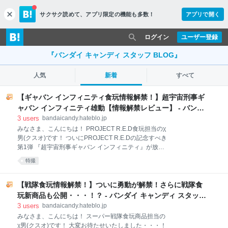
サクサク読めて、
アプリ限定の機能も多数！
アプリで開く
c
l
o
ログイン
ユーザー登録
s
e
『バンダイ キャンディ スタッフ BLOG』
人気
新着
すべて
【ギャバン インフィニティ食玩情報解禁！】超宇宙刑事ギ
ャバン インフィニティ雄動【情報解禁レビュー】 - バンダ
イ キャンディ スタッフ BLOG
3
users
bandaicandy.hateblo.jp
みなさま、こんにちは！ PROJECT R.E.D食玩担当のχ
男(クスオ)です！ ついにPROJECT R.E.Dの記念すべき
第1弾 『超宇宙刑事ギャバン インフィニティ』が放送
開始！！！！ まだ本編をご覧になっていない方もいら
特撮
っしゃると思いますので詳細な感想は控えます
が・・・ 最高にかっこよかったですね・・・！これか
らの展開が楽しみでしょうがないです！ そし
【戦隊食玩情報解禁！】ついに勇動が解禁！さらに戦隊食
て・・・・ ミニプラのCM流れました！！！！ 皆様ご
玩新商品も公開・・・！？ - バンダイ キャンディ スタッフ
覧いただけましたでしょうか・・！ 気合のアニメーシ
BLOG
3
users
bandaicandy.hateblo.jp
ョンで”バリバリ”動かしております！ ミニプラの魅
みなさま、こんにちは！ スーパー戦隊食玩商品担当の
力、少しでも皆様に伝わってくれていればうれしいで
χ男(クスオ)です！ 大変お待たせいたしました・・・！