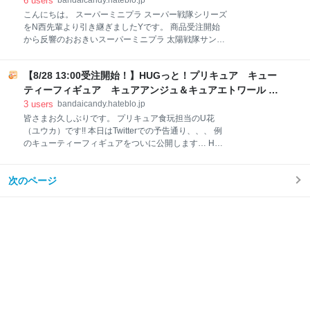
スタッフ BLOG
6
users
bandaicandy.hateblo.jp
は シャイニングアサルトホッパープログライズキー 装
こんにちは。 スーパーミニプラ スーパー戦隊シリーズ
填状態を再現すべく、当然、新規造形 脚は塗装とシー
をN西先輩より引き継ぎましたYです。 商品受注開始
ルを使い分けて再現 頭も大部分は塗装です さて、本日
から反響のおおきいスーパーミニプラ 太陽戦隊サンバ
のこだわりポイントを紹介すると... この“超細～い赤ラ
ルカンシリーズ 。 その魅力をより深くお伝えする大ボ
イン”、 わりと技術の限界レベルに挑んで塗りました...
リュームのレビューを、2回に分けてお届けいたしま
彩色見本(工場へ送る塗装＆シールの見本)時点では、
【8/28 13:00受注開始！】HUGっと！プリキュア キュー
す。 その前編として、今回は記念すべきスーパーミニ
実は塗らない予定でした ですが、 シャイニン
プラ初の母艦メカ「ビッグスケール ジャガーバルカ
ティーフィギュア キュアアンジュ＆キュアエトワール -
ン」を動画も交えてご紹介します。 ※試作品を撮影し
バンダイ キャンディ スタッフ BLOG
3
users
bandaicandy.hateblo.jp
ているため、シールなどの装飾が足りておりませんが
皆さまお久しぶりです。 プリキュア食玩担当のU花
ご了承ください。 ※記事中のスタンドは付属しませ
（ユウカ）です!! 本日はTwitterでの予告通り、、、 例
ん。 始めにお見せするのは商品仕様の説明です。本当
のキューティーフィギュアをついに公開します… HUG
は受注開始と同時にアップするのを目標に準備してい
っと！プリキュア 今、ここに！ 「HUGっと！プリキ
たのですが、ジャガーバルカンがあまりにも大きすぎ
ュア キューティーフィギュア キュアアンジュ＆キ
る＆ギミックがたくさんのため、動画制作が追いつか
次のページ
ュアエトワール」がプレミアムバンダイ限定で予約開
ず今回の公開になってしまいました・・・！！ より細
始！！ ↓プレミアムバンダイのご予約ページはこちら
部の仕様が分かりますでしょうか・・・！？ 各部の説
です！！！↓ p-bandai.jp 2018年11月26日―― 「ＨＵ
明について
Ｇっと！プリキュア キューティーフィギュア4」が発
売しました。 ラインナップは、マザーハートスタイル
の キュアエール、キュアマシェリ、キュアアムー
ル…。 今回は、この時に未発売のキュアアンジュ、キ
ュアエトワールの 商品化となっております！ 当時、購
入者アンケートなどで度々強化フォームを熱望されて
おり、 変身前商品化に続いて今回は強化フォームまで
やり遂げたい‥！ とい