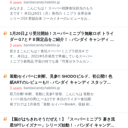
裏に焼き付く 強烈な次回予告「あんぱんファイター
BLOG
4
users
bandaicandy.hateblo.jp
を探せ！」 この令和の時代にあってもなかなか味わえ
みなさま、こんにちは！ スーパー戦隊食玩担当のもろ
ない、極上のエンタメ体験をしていただけたのではな
太です！ 本日は6/21（月）発売の ミニプラ 全界合体
いでしょうか。 こちら『激闘！クラッシュギア
シリーズ03 界賊合体 ツーカイオーのレビューをお届
TURBO（ターボ）』。まぎれもない超名作アニメで
けします！ それでは早速レビュー開始です！ ※画像は
す。 2001年10月から2003年1月にかけて、日曜朝
すべて開発中のものです。 ※価格はすべてメーカー希
7:00～7:30の枠（いわゆるニチアサ）で放送されたTV
1月20日より受注開始！スーパーミニプラ無敵ロボ トライ
望小売価格です。 ※一部、撮影用に別売りの商品、台
アニメ作品です。なんと今年が20周年記念イヤー。 こ
座や支柱を使用しています。 ◆6/21（月）発売予定 ミ
ダーＧ7とＰＢ限定品をご紹介！ - バンダイ キャンディ ス
の記念
ニプラ 全界合体シリーズ03 界賊合体 ツーカイオー 各
タッフ BLOG
3
users
bandaicandy.hateblo.jp
360円（税込396円） ◆パッケージ 今回のロボは2モ
皆さまこんにちは！食玩スーパーミニプラ担当Ｋで
ード合体！ということで パッケージもそれぞれのロボ
す。 本日は、2021年5月発売で準備しているスーパー
の雰囲気に合わせて ①②、③④で2種類のデザインで
ミニプラ新商品 宇宙の何でも屋『竹尾ゼネラルカンパ
作成しました！ ◆セット版パッケージ 本弾はインター
ニー』の誇る巨大スーパーロボット 「スーパーミニプ
ネットやホビー店を中心に発売する全種セット版も同
ラ 無敵ロボ トライダーＧ７」をご紹介いたします。！
時発売いたします！ ミニプラ 全界合体シリーズがセッ
装動セイバーに剣斬、見参!! SHODOビルド、初公開!! 色
は1980年に放映された日本サンライズ（現サンライ
ト版を販売するのはこの03が最後です。 後続弾は単品
ズ）制作のロボットアニメ「無敵ロボ トライダーＧ
紙ARTのレビューも!! - バンダイ キャンディ スタッフ
版のみ発売予定です
7」は、社長で小学生のワッ太君が「トライダーＧ
BLOG
3
users
bandaicandy.hateblo.jp
７」を操縦し、地球侵略を企てるロボット帝国の敵メ
双刀分断! 剣斬、装動に見参!! 皆様、こんにちは 装動セ
カと繰り広げるダイナミックな格闘シーンや、出撃時
イバー担当のG男(じーお)です 本日のライダー食玩開
の合体・変形シーンの印象が強い作品です。 スーパー
発ブログは 1月発売「装動 セイバーBook4」収録 剣斬
ミニプラでは、トライダーＧ７ならではの可動、変形
のサンプルレビューです! では早速、ポーズをつけて遊
ギミックを盛り込み、プロポーションにこだわった仕
んでみます!! 合体状態の一刀流モードから... 双刀分断!!
様で立体化いたします。 それでは、パートごとにご紹
【脳がはちきれそうだぜえ！】「スーパーミニプラ 蒼き流
劇中同様、二刀流モードに分離可能!! 装動としても珍
介いたします。まずはＡパートから。 Ａパートは頭部
しく武器の分離＆合体を再現しています!! ここは何と
星SPTレイズナー」シリーズ始動！ - バンダイ キャンディ