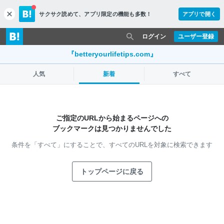
サクサク読めて、
アプリ限定の機能も多数！
アプリで開く
c
l
o
ログイン
ユーザー登録
s
e
『betteryourlifetips.com』
人気
新着
すべて
ご指定のURLから始まるページへの
ブックマークは見つかりませんでした
条件を「すべて」にすることで、
すべてのURLを対象に検索できます
トップページに戻る