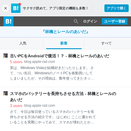
サクサク読めて、
アプリ限定の機能も多数！
アプリで開く
c
l
o
ログイン
ユーザー登録
s
e
『林檎とレールのあいだ』
人気
新着
すべて
古いPCをAndroidで復活！？ - 林檎とレールのあいだ
5
users
blog.apple-rail.com
実は、Windows Vistaが結構好きだったりします。 さ
て、つい先日、WindowsのノートPCを衝動買いして
しまいましたが、その理由は、数年使ってきたネット
ブックが遅くて使い物にならなくなったからというも
のでした。 その遅くなったネットブックというのは４
スマホのバッテリーを長持ちさせる方法 - 林檎とレールの
年前に購入したものなわけですが、どれぐらい遅いか
というと、 起動して完全に起動処理が終わるまでに10
あいだ
分以上かかり、起動してからも、何かするたびに待た
3
users
blog.apple-rail.com
され、そして、僕が「このマシンは使えない」と判断
さて、今日は毎日使っているスマホのバッテリーを長
する基準である「日本語変換がもたつく」状態になっ
持ちさせる方法の紹介です。 はじめに ここに書かれて
ていました。 このままですと、もう通常の使い方はで
いることを実際にやってみて、スマホが壊れたとか、
きません。お蔵入りにするしかないわけですが、でも
バッテリーがおかしくなってしまったとか、そういっ