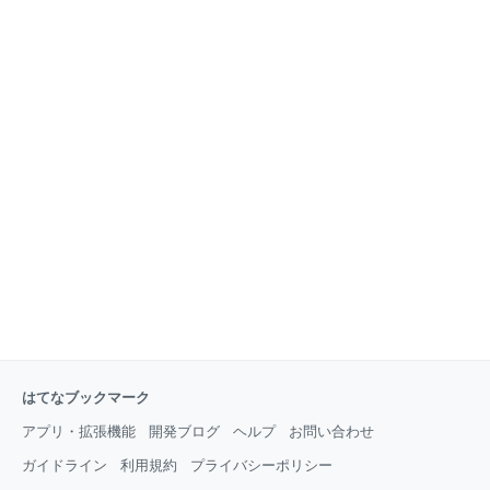
WindowsPCの場合は、ちょっとだけ延命策がありま
たことがあっても一切責任取れませんので自己責任で
す。 遅くなって使えなくなってしまったPCですが、
お願いします。 自己責任でお願いします。 大事なこと
買った当初はそれなりに使えていたわけです。それが
なので2回言いました。 それから、ちょっと長いの
使っているうちにOSがアップデートされたりア
で、結論だけ読みたかったら最後の[まとめ]の章へどう
ぞ。 バッテリーを長持ちさせるとは？ バッテリーを長
持ちさせる、というと2つの意味がありますね。 まず
一つは、日々使っているスマホが家に帰るまで持って
くれ！という長持ちがありますね。 この場合は、例え
ばスマホの液晶の明るさを抑えるとか、WiFiや
Bluetoothを使っていないときは切っておくとか、バッ
クグラウンドのアプリを終了するとかで、なるべく電
気の消費を抑えることで長持ちさせるノウハウをよく
見か
はてなブックマーク
アプリ・拡張機能
開発ブログ
ヘルプ
お問い合わせ
ガイドライン
利用規約
プライバシーポリシー