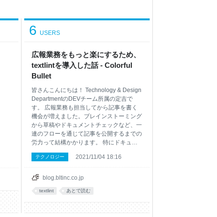
6
USERS
広報業務をもっと楽にするため、
textlintを導入した話 - Colorful
Bullet
皆さんこんにちは！ Technology & Design
DepartmentのDEVチーム所属の定吉で
す。 広報業務も担当してから記事を書く
機会が増えました。ブレインストーミング
から草稿やドキュメントチェックなど、一
連のフローを通じて記事を公開するまでの
労力って結構かかります。 特にドキュメ
ントチェックは、単純な文字の誤りや表現
2021/11/04 18:16
テクノロジー
を見るだけでなく、コンテンツ内容まで踏
み込んで徹底した事実確認を行います。
そのため、「単純な文字の誤りや表現」を
blog.bltinc.co.jp
なくす作業はより正確かつスムーズに進め
textlint
あとで読む
たい！そんな思いから、textlintという文章
校正ツールを使い、ドキュメントチェック
に取り入れてみました。 textlint とは