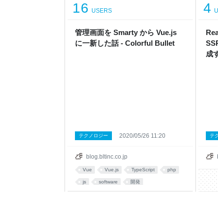
16
4
USERS
U
管理画面を Smarty から Vue.js
Rea
に一新した話 - Colorful Bullet
S
成する
2020/05/26 11:20
テクノロジー
テ
blog.bltinc.co.jp
Vue
Vue.js
TypeScript
php
js
software
開発