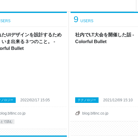
際に静的サイトをホスティングしてみ
グするソースコードをアップロード
dFlare
9
SERS
USERS
れたUIデザインを設計するため
社内でLT大会を開催した話 -
、いま出来る３つのこと。 -
Colorful Bullet
orful Bullet
2022/02/17 15:05
2021/12/09 15:10
クノロジー
テクノロジー
blog.bltinc.co.jp
blog.bltinc.co.jp
あとで読む