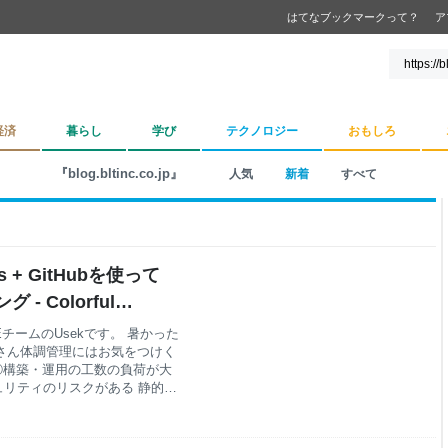
はてなブックマークって？
ア
経済
暮らし
学び
テクノロジー
おもしろ
『blog.bltinc.co.jp』
人気
新着
すべて
es + GitHubを使って
 Colorful
チームのUsekです。 暑かった
皆さん体調管理にはお気をつけく
か ①構築・運用の工数の負荷が大
ュリティのリスクがある 静的サ
が下がる ②表示の速度が早い
ホスティングのデメリット
作れない ②非エンジニアには若干