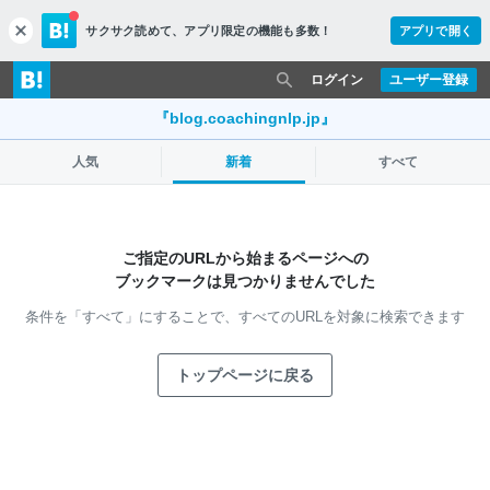
サクサク読めて、
アプリ限定の機能も多数！
アプリで開く
c
l
o
ログイン
ユーザー登録
s
e
『blog.coachingnlp.jp』
人気
新着
すべて
ご指定のURLから始まるページへの
ブックマークは見つかりませんでした
条件を「すべて」にすることで、
すべてのURLを対象に検索できます
トップページに戻る