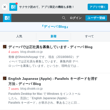
サクサク読めて、
アプリ限定の機能も多数！
アプリで開く
c
l
o
ログイン
ユーザー登録
s
e
『ディーバ Blog』
人気
新着
すべて
ディーバでは正社員を募集しています - ディーバ Blog
4
users
blog.divakk.co.jp
青柳 @ShinichiAoyagi です。 現在（2018/08/02） デ
ィーバ では正社員を募集しています。 募集内容 デベ
ロッパーを募集しています。というか、現時点ではデ
ィーバにはデベロッパーしかいません。私を含めて4
名（男性3名、女性1名）の小さな会社ですが全員がデ
English Japanese (Apple) - Parallels キーボードを消す
ベロッパーです。 ディーバにはオリジナルのソフトウ
エア（ 給排水設備CAD 管彩 など）もありますがこれ
方法 - ディーバ Blog
らについては当面バージョンアップなどの作業予定は
7
users
blog.divakk.co.jp
ありません。ちなみにこのCADはC#/WPF製です。 今
Parallels Desktop for Mac で Windows をインストール
現在ある案件はお客様からご依頼されたソフトウエア
したら、言語に「English Japanese (Apple) -
を作るというものです。ただSIer経由ではありません
Parallels キーボード」が表示され、事あるごとに日本
のでExcel方眼紙の設計書などはありません。お客様か
語入力が無効になる うっとうしい状況を解決する方法