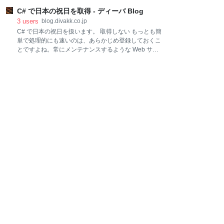
らどんな機能が必要かをヒアリングし、あとはそれを
です。 ひさしぶりに（11ヶ月ぶり）に Parallels 上の
実現するにはどうすればいいかを自分たちで考えて実
C# で日本の祝日を取得 - ディーバ Blog
Windows が不安定になってしまい、新しく Windows
装します。極端なことを言うと私から「○○できるアプ
をインストールするとこの状況になりました。言語設
3
users
blog.divakk.co.jp
リを作って。デザ
定を開いても日本語しか追加されていない状態です。
C# で日本の祝日を扱います。 取得しない もっとも簡
Mac と Windows 仮想マシン間のキーボードレイアウ
単で処理的にも速いのは、あらかじめ登録しておくこ
ト同期を無効にする方法 Twitter でサポートに聞いたと
とですよね。常にメンテナンスするような Web サー
ころ以下が解決策でした。 KB Parallels: How to
ビスであれば、これが一番いいかも。実際、大手グル
disable keyboard layout synchronisation between
ープウェアで数年先のカレンダーを見ると祝日が未設
Mac and Win
定だったりします。 var holidays = new
HashSet<DateTime>() { new DateTime(2017, 1, 1),
new DateTime(2017, 1, 2), new DateTime(2017, 1, 9),
new DateTime(2017, 2, 11), new DateTime(2017, 3,
20), new DateTime(2017, 4, 29), new DateTime(2017,
5, 3), new DateTime(2017, 5, 4), new DateTime(