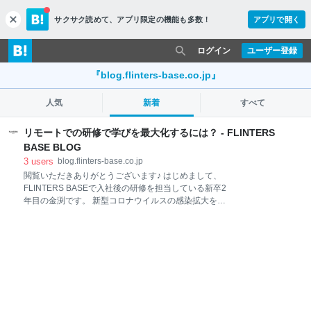
サクサク読めて、
アプリ限定の機能も多数！
アプリで開く
c
l
o
ログイン
ユーザー登録
s
e
『blog.flinters-base.co.jp』
人気
新着
すべて
リモートでの研修で学びを最大化するには？ - FLINTERS
BASE BLOG
3
users
blog.flinters-base.co.jp
閲覧いただきありがとうございます♪ はじめまして、
FLINTERS BASEで入社後の研修を担当している新卒2
年目の金渕です。 新型コロナウイルスの感染拡大を受
けて、社会全体でリモートワークへの移行が進んでい
ますね。 新卒や中途で入社した社員に対して行う研修
もオンライン上で実施している、もしくは実施を検討
している企業も多いのではないでしょうか。 また、そ
のような企業の研修に対して「本当に身につくの
か？」「研修に置いていかれないか？」「孤独感を感
じないか？」といった不安をお持ちの方もいらっしゃ
ると思います。 FLINTERS BASEでは2022年3月現