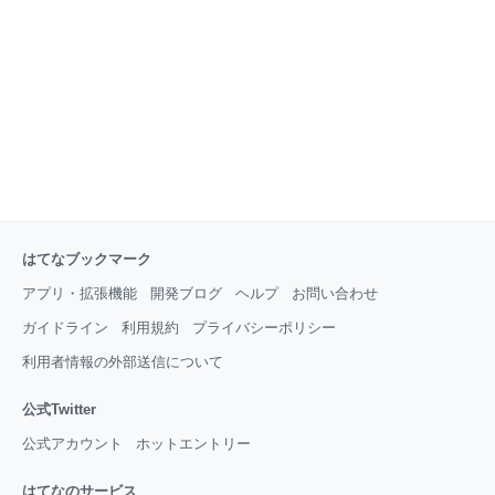
在、エンジニアリング未経験で入社した社員に対し約
2.5ヶ月の技術研修を行っています。 この記事では、
エンジニアとしてのキャリアをロケットスタートする
ためのFLINTERS BASE入社後研修にて、学びを最大
化するための研修内外での取り組みを紹
はてなブックマーク
アプリ・拡張機能
開発ブログ
ヘルプ
お問い合わせ
ガイドライン
利用規約
プライバシーポリシー
利用者情報の外部送信について
公式Twitter
公式アカウント
ホットエントリー
はてなのサービス