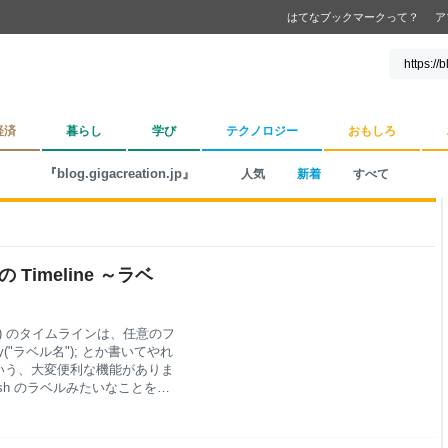
はてなブックマークって？
ア
経済
暮らし
学び
テクノロジー
おもしろ
『blog.gigacreation.jp』
人気
新着
すべて
の Timeline ～ラベ
mate) のタイムラインは、任意のフ
ay("ラベル名"); とか書いてやれ
いう、大変便利な機能がありま
 Flash のラベルみたいなことを実
Label 代わりにする まず、
して、 Track を右クリックし、
、 Control Clip を作成します。 こ