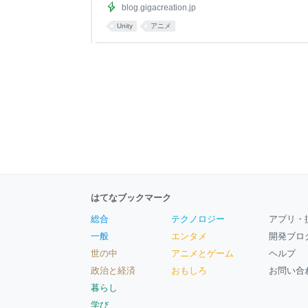
の Control Clip ですが、図のように Inspec
blog.gigacreation.jp
きます
Unity
アニメ
はてなブックマーク
総合
テクノロジー
アプリ・
一般
エンタメ
開発ブロ
世の中
アニメとゲーム
ヘルプ
政治と経済
おもしろ
お問い合
暮らし
学び