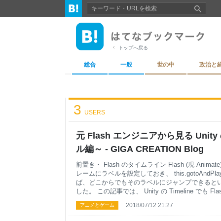
トップへ戻る
総合
一般
世の中
政治と
3
USERS
元 Flash エンジニアから見る Unity 
ル編～ - GIGA CREATION Blog
前置き・ Flash のタイムライン Flash (現 Ani
レームにラベルを設定しておき、 this.gotoAndPl
ば、どこからでもそのラベルにジャンプできると
した。 この記事では、 Unity の Timeline でも
現するための手法を紹介します。 Control Clip を 
2018/07/12 21:27
アニメとゲーム
Timeline に Control Track を追加します。 そ
「Add Control Playable Asset Clip」を選択して