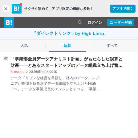
サクサク読めて、
アプリ限定の機能も多数！
アプリで開く
c
l
o
ログイン
ユーザー登録
s
e
『ダイレクトリンク！by High Link』
人気
新着
すべて
「事業部全員データアナリスト計画」がもたらした誤算と
財産——とあるスタートアップのデータ組織立ち上げ奮闘
記 - ダイレクトリンク！by High Link
6
users
blog.high-link.co.jp
データドリブンな経営を目指し、社内のデータエンジ
ニアが指揮を執る形でデータ組織を立ち上げたHigh
Link。データを事業成長のエンジンとすべく、“事業部
全員データアナリスト計画”を掲げ、データの民主化を
粛々と進めてきた。 しかし、計画の半ばで大きな壁に
ぶつかることになる。Techサイドだけでなく、Bizサ
イドもデータを扱える組織文化をつくり上げられたも
のの、データと経営をつなぐスペシャリティを獲得す
るのは想像以上に困難だったのだ。 壁を突破すべく、
フリーランスとして企業のデータ分析をサポートする
データアナリストのanbooさんが業務委託として参