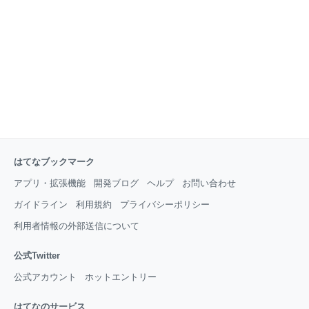
画。社内で整備していたデータ基盤を活用し、入社か
ら間もなくしてトップラインの向上に成功した。 今後
High Linkは、データ分析のスペシャリティを組織に落
とし込み、よりデータドリブンな経営スタイルへと舵
を切っていく。 組織全体にデータの重要性を浸
はてなブックマーク
アプリ・拡張機能
開発ブログ
ヘルプ
お問い合わせ
ガイドライン
利用規約
プライバシーポリシー
利用者情報の外部送信について
公式Twitter
公式アカウント
ホットエントリー
はてなのサービス