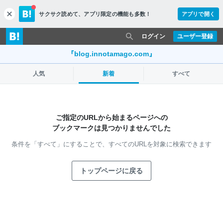
サクサク読めて、
アプリ限定の機能も多数！
アプリで開く
c
l
o
ログイン
ユーザー登録
s
e
『blog.innotamago.com』
人気
新着
すべて
ご指定のURLから始まるページへの
ブックマークは見つかりませんでした
条件を「すべて」にすることで、
すべてのURLを対象に検索できます
トップページに戻る