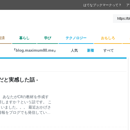
はてなブックマークって？
ア
経済
暮らし
学び
テクノロジー
おもしろ
『blog.maximum80.me』
人気
新着
すべて
と実感した話 -
、あなたがC#の教材を作成す
しますか？という話です。 こ
まいました。。。 最近おかげさ
情報をブログでも発信していけ
の展開 スキルチェック→学習・
ェックツール」として、展開し
に導入していただくことができて