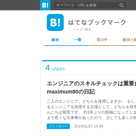
トップへ戻る
総合
一般
世の中
政治と
4
USERS
エンジニアのスキルチェックは重要だ
maximum80の日記
二人のエンジニア、どちらを採用しますか。 もし
るエンジニアを採用する立場として、どちらを採用
んにちは新田です。 約1年ぶりの投稿になってし
まで色々な出来事があったので、少しでも多くの
ればと、再起にむけて頑張ります。 trackの現在
2019/11/27 14:39
テクノロジー
試験プラットフォーム 「プログラミングスキルチ
てきたtrackですが、おかげさまで多くの企業様