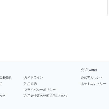
されるプラットフォームになり
とした「エンジニアの成長」を
のスキルチェックから 「プロ
形で
公式Twitter
拡張機能
ガイドライン
公式アカウント
グ
利用規約
ホットエントリー
プライバシーポリシー
わせ
利用者情報の外部送信について