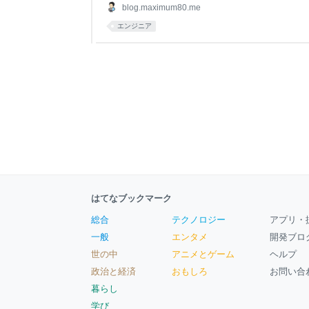
います。年間で30万件近くのスキルデータが蓄積
blog.maximum80.me
つつあります。 これからはスキルデータをベース
エンジニア
さらに支援していきたいと思い、プロダクトを単発
グラミング学習・試験プラットフォーム」 という
はてなブックマーク
総合
テクノロジー
アプリ・
一般
エンタメ
開発ブロ
世の中
アニメとゲーム
ヘルプ
政治と経済
おもしろ
お問い合
暮らし
学び