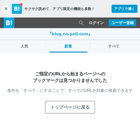
サクサク読めて、
アプリ限定の機能も多数！
アプリで開く
c
l
o
ログイン
ユーザー登録
s
e
『blog.no-pell.com』
人気
新着
すべて
ご指定のURLから始まるページへの
ブックマークは見つかりませんでした
条件を「すべて」にすることで、
すべてのURLを対象に検索できます
トップページに戻る