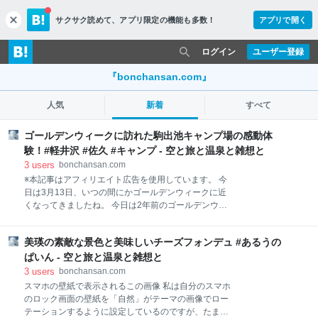
サクサク読めて、
アプリ限定の機能も多数！
アプリで開く
c
l
o
ログイン
ユーザー登録
s
e
『bonchansan.com』
人気
新着
すべて
ゴールデンウィークに訪れた駒出池キャンプ場の感動体
験！#軽井沢 #佐久 #キャンプ - 空と旅と温泉と雑想と
3
users
bonchansan.com
※本記事はアフィリエイト広告を使用しています。 今
日は3月13日、いつの間にかゴールデンウィークに近
くなってきましたね。 今日は2年前のゴールデンウィ
ークに行き、非常に良かった（特に景色が！）キャン
プ場の話をしたいと思います。 軽井沢からも1時間ほ
美瑛の素敵な景色と美味しいチーズフォンデュ #あるうの
どで行けるため、例えば軽井沢観光がてらキャンプ場
まで足を伸ばすのも良いかもしれません。 リンク 景色
ぱいん - 空と旅と温泉と雑想と
抜群のキャンプ場その名は… 私が今日ご紹介したいキ
3
users
bonchansan.com
ャンプ場は、駒出池キャンプ場という場所です！
スマホの壁紙で表示されるこの画像 私は自分のスマホ
yachiho-kogen.com このキャンプ場は軽井沢や佐久の
のロック画面の壁紙を「自然」がテーマの画像でロー
南、八千穂高原にあります。 キャンプ場としても過ご
テーションするように設定しているのですが、たまに