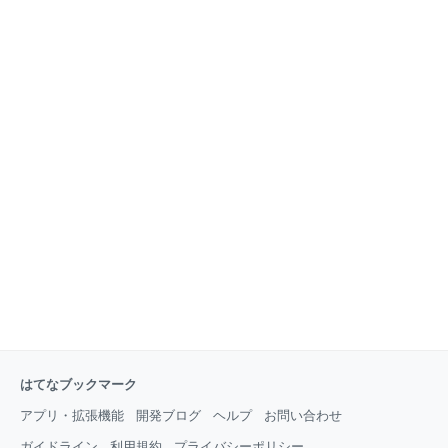
しやすかったのですが、このキャンプ場で何よりも素
下の画像が表示されます。 （画像自体はスマホがテー
敵なのは、数多くの素晴らしい景色です！ 素敵な景色
マに沿って勝手に選別してくれます） まっすぐとした
はキャンプ場に向かう道から始まる というわけでいく
畝が奥にのび、奥には山々が、上には青空が広がって
つかの素晴らしい景色をお見せしたいのですが、この
います。 空間を感じさせるこの写真は個人的にはとて
キャンプ場、まずはキャンプ場に向かうまでの道
もお気に入りです。 スマホの壁紙がローテーションで
この画像を表示してくれると、ほっこりとします。 こ
の写真を撮影した場所は、北海道は美瑛町のセブンス
ターの木の近くです。 ここに行った時に食事をした場
所が良かったので今回はそちらを紹介します！ その店
舗はあるうのぱいんさんです！ お店を訪れたのは
2022年の10月末なので、1年ちょっと前になるのです
が、今回はこちらのお店のことをお話させていただき
ます。 そもそも何故この店を訪れた？ 2022年の１０
月末に
はてなブックマーク
アプリ・拡張機能
開発ブログ
ヘルプ
お問い合わせ
ガイドライン
利用規約
プライバシーポリシー