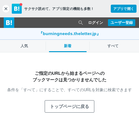
サクサク読めて、
アプリ限定の機能も多数！
アプリで開く
c
l
o
ログイン
ユーザー登録
s
e
『burningneeds.theletter.jp』
人気
新着
すべて
ご指定のURLから始まるページへの
ブックマークは見つかりませんでした
条件を「すべて」にすることで、
すべてのURLを対象に検索できます
トップページに戻る