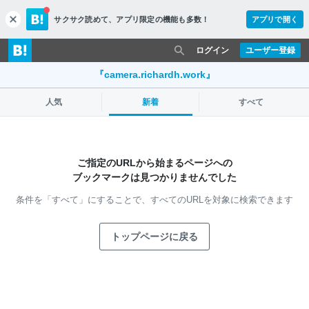
サクサク読めて、
アプリ限定の機能も多数！
アプリで開く
c
l
o
ログイン
ユーザー登録
s
e
『camera.richardh.work』
人気
新着
すべて
ご指定のURLから始まるページへの
ブックマークは見つかりませんでした
条件を「すべて」にすることで、
すべてのURLを対象に検索できます
トップページに戻る