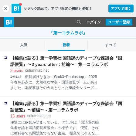
サクサク読めて、
アプリ限定の機能も多数！
アプリで開く
c
l
o
ログイン
ユーザー登録
s
e
『第一コラムラボ』
人気
新着
すべて
【編集は語る】第一学習社 国語課のディープな座談会『国
語便覧』〜3 years after：前編〜 - 第一コラムラボ
3
users
columnlab.net
ｴｯﾎｴｯﾎ 便覧届けなきゃ（Grok3+Photoshop） 2025
年春を起点に、大規模な学参・国語便覧ブームがあり
ました。本記事はその火元となった座談会シリーズの
後日談です。 前日譚をお読みいただいてからだと、本
記事をより楽しむことができます。 【編集は語る】第
【編集は語る】第一学習社 国語課のディープな座談会『国
一学習社 国語課のディープな座談会『国語便覧』〜前
編〜 - 第一コラムラボ 【編集は語る】第一学習社 国語
語便覧』〜前編〜 - 第一コラムラボ
課のディープな座談会『国語便覧』〜中編〜 - 第一コ
15
users
columnlab.net
ラムラボ 【編集は語る】第一学習社 国語課のディープ
便覧には叡智が詰まっている。 本記事は『国語課の編
な座談会『国語便覧』〜後編〜 - 第一コラムラボ 加熱
集者が語る国語便覧座談会』の様子です。 便覧。それ
する便覧ブームの最中、３年ぶりに、現代文・古文・
は教科書でも問題集でもない書籍。 授業ではそんなに