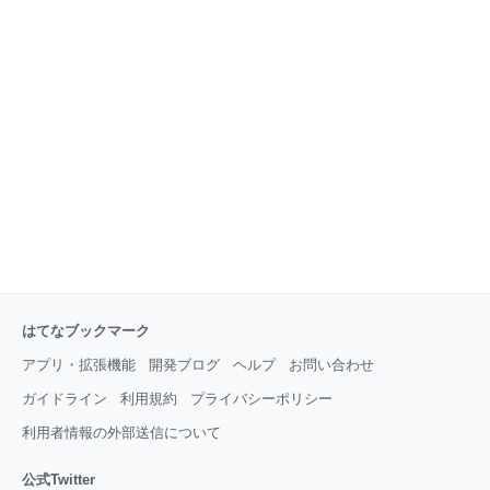
Pickup 用語解説 音象徴，有声阻害音 ブーバ・キキ効
果 最大エントロピーモデル 読んでみよう。 まとめ 参
考リンク Pickup 今回，紹介するのは音声学の分野か
らこちらの論文です。身近なテーマ，ポケモンに関す
る論文です。 www.jstage.jst.go.jp 音声学はその名の通
り，「音と声にまつわる全て」を研究する学問となり
ます。そのため言語や音楽と関
はてなブックマーク
アプリ・拡張機能
開発ブログ
ヘルプ
お問い合わせ
ガイドライン
利用規約
プライバシーポリシー
利用者情報の外部送信について
公式Twitter