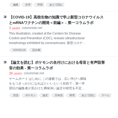
漢文がそれぞれ専門の国語の若手編集３名が再び集ま
使った記憶はないし，記憶に残っているのは厚く重い
編集
文学
学習
あとで読む
り、今回のブームに思うことなどについて、この３年
ということくらいという方もいらっしゃるかもしれま
間を振り返りつつ座談会をしました。 国語便覧ブーム
せん。 しかし国語便覧はとても国語編集の熱量がこれ
に思う うさぎ人気 大河ドラマと国語便覧 学び直しに
でもかと凝縮された珠玉の一冊ということがわかりま
【COVID-19】高校生物の知識で学ぶ新型コロナウイルス
ついて 刀剣乱舞との関
した。 『大人になってから便覧の価値に気がついた』
とmRNAワクチンの開発＜前編＞ - 第一コラムラボ
そういう声も少なくありません。 本記事はその熱と魅
3
users
columnlab.net
力を伝えるために，現代文・古文・漢文がそれぞれ専
This illustration, created at the Centers for Disease
門の国語の若手編集３名に来ていただき，便覧につい
Control and Prevention (CDC), reveals ultrastructural
て語ってもらいます。 一生使える本として 「ふんわ
morphology exhibited by coronaviruses. 新型コロナウ
り」した入口と「がちがち」の中身 一生の教養書とし
イルスワクチンの登場 新型コロナウイルスの世界的な
て 創作のお手元に 中編に行く前に，閑話休題。 第一
COVID-19
読み物
感染拡大から1年ほどが経過したころに，急ピッチで
学習社の国語副教材 今日は弊社の看板商品でもある国
開発が進められたワクチンがついに認可された。そし
語便覧について，実際に編纂に携わっている国語のプ
て2021年6月現在，世界各国でワクチン接種が進めら
【論文を読む】ポケモンの名付けにおける母音と有声阻害
ロフェッシ
れている。従来のワクチン開発は10年以上かかると言
音の効果 - 第一コラムラボ
われていたことから考えると，この約1年での新型コ
39
users
columnlab.net
ロナウイルスワクチンの開発スピードは，圧倒的に早
ゲームボーイ はじめに この連載では，広い学びへ興味
い。 本記事では，従来型のワクチンの解説を踏まえ
をもつきっかけになればといいという目的で，第一学
て，新しい手法で開発されたワクチン＝mRNAワクチ
習社の編集者が見かけた興味深い論文や研究を不定期
ンについて，高校生物のレベルで理解できるように書
に紹介していきます。 論文というのは，学びの最先端
いて
言語
ポケモン
論文
日本語
研究
あとで読む
ゲーム
がまとめられたとても面白いものです。しかし，大学
の研究以外では，日常的に触れることは多くありませ
ん。また，内容も難解なものが多いです。しかしその
ハードルを越えれば，自分の目で見る世界の解像度
が，少し明瞭になっているはずです。 はじめに