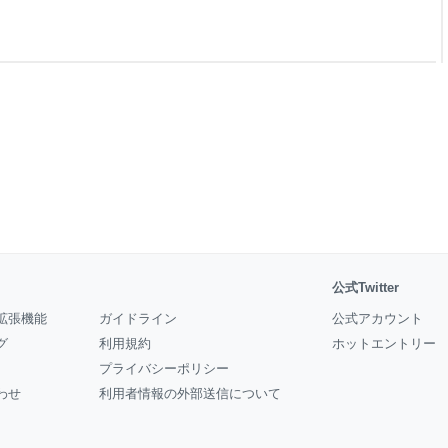
る方や、旅の始まりに美味しい
せてチェックしてみてください
りたい酒屋・ワインショップ12
す！ 東京駅で日本酒
公式Twitter
拡張機能
ガイドライン
公式アカウント
グ
利用規約
ホットエントリー
プライバシーポリシー
わせ
利用者情報の外部送信について