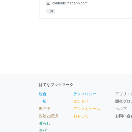
情熱的なお店ばかり。東京駅でお土産を探してい
contents.thedann.com
一本を調達したい方は、ぜひこちらの特集も合わ
酒
ね。 関連記事：【プロ厳選】東京駅周辺で必ず寄
選 それでは、魅惑の日本酒ワールドへご案内しま
はてなブックマーク
総合
テクノロジー
アプリ・
一般
エンタメ
開発ブロ
世の中
アニメとゲーム
ヘルプ
政治と経済
おもしろ
お問い合
暮らし
学び