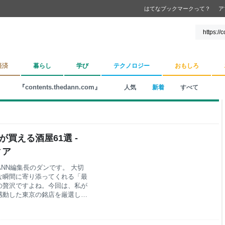
はてなブックマークって？
ア
経済
暮らし
学び
テクノロジー
おもしろ
『contents.thedann.com』
人気
新着
すべて
が買える酒屋61選 -
ィア
ANN編集長のダンです。 大切
な瞬間に寄り添ってくれる「最
の贅沢ですよね。今回は、私が
感動した東京の銘店を厳選して
、初心者の方でも入りやすい雰
玉の取り揃えを誇るお店には、
んも、蔵元の想いを大切にする