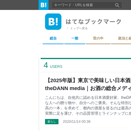
トップへ戻る
総合
一般
世の中
政治と
4
USERS
【2025年版】東京で美味しい日本酒
theDANN media｜お酒の総合メデ
こんにちは、自他共に認める日本酒愛好家、theD
な人への贈り物や、自分へのご褒美。そんな特別
高の一本」を求めて、都内の酒屋を巡るのは最高
実際に足を運び、その品質管理とラインナップに
ご紹介します。 特に、駅からのアクセスが抜群で
2020/11/14 00:36
暮らし
囲気、かつ「ここに行けば間違いない」という珠
＜編集者おすすめ＞を付けています。 どの酒屋さ