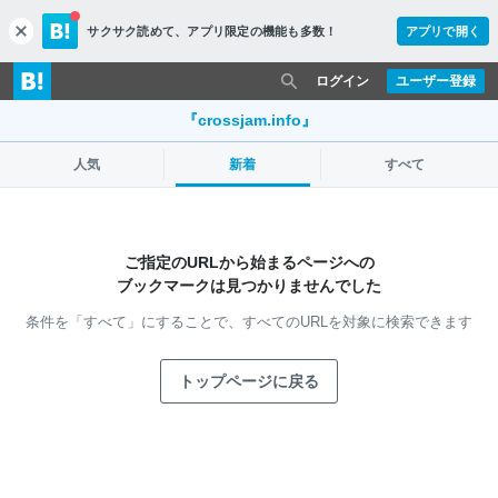
サクサク読めて、
アプリ限定の機能も多数！
アプリで開く
c
l
o
ログイン
ユーザー登録
s
e
『crossjam.info』
人気
新着
すべて
ご指定のURLから始まるページへの
ブックマークは見つかりませんでした
条件を「すべて」にすることで、
すべてのURLを対象に検索できます
トップページに戻る