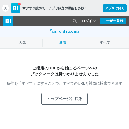
サクサク読めて、
アプリ限定の機能も多数！
アプリで開く
c
l
o
ログイン
ユーザー登録
s
e
『cs.roid7.com』
人気
新着
すべて
ご指定のURLから始まるページへの
ブックマークは見つかりませんでした
条件を「すべて」にすることで、
すべてのURLを対象に検索できます
トップページに戻る