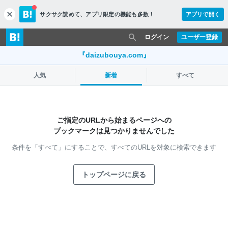
サクサク読めて、
アプリ限定の機能も多数！
アプリで開く
c
l
o
ログイン
ユーザー登録
s
e
『daizubouya.com』
人気
新着
すべて
ご指定のURLから始まるページへの
ブックマークは見つかりませんでした
条件を「すべて」にすることで、
すべてのURLを対象に検索できます
トップページに戻る