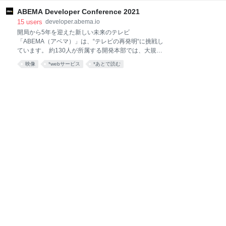
ィークリーアクティブユーザーが3400万人を突破する
など多くの日本の皆様に視聴していただきました。 今
ABEMA Developer Conference 2021
年の「ABEMA Developer Conference 2023」のコン
15
users
developer.abema.io
セプトは「日本が熱狂できる場を作るABEMAの挑戦と
開局から5年を迎えた新しい未来のテレビ
挑戦からみえた新しい未来」です。 本大会に向けて技
「ABEMA（アベマ）」は、“テレビの再発明“に挑戦し
術者が５つの挑戦、「サービスを絶対に落とさな
ています。 約130人が所属する開発本部では、大規模
い」、「サッカー観戦に最適化したUIUX」、「地上波
なUIリニューアル、高品質な動画配信への挑戦、マル
映像
*webサービス
*あとで読む
レベルの高画質配信」、「マルチデバイス」、「ハイ
チデバイスへの対応強化、データの民主化など、時代
ライトの最速配信」に取り組みました。 この５つの挑
に合わせてサービスの形を変え、新しい波を生み出す
戦の過程とそれを乗り越えたからこそ見えた新しい未
ためのチャレンジを続けています。 3年ぶりに開催す
来についてお伝えします。
る「ABEMA Developer Conference 2021」のテーマ
は「WAVE」です。 ABEMAのエンジニア・デザイナ
ーが、これらの挑戦の過程で得た知見を公開するとと
もに、この先「ABEMA」が目指す未来像を技術・サー
ビスの両側面からお伝えします。