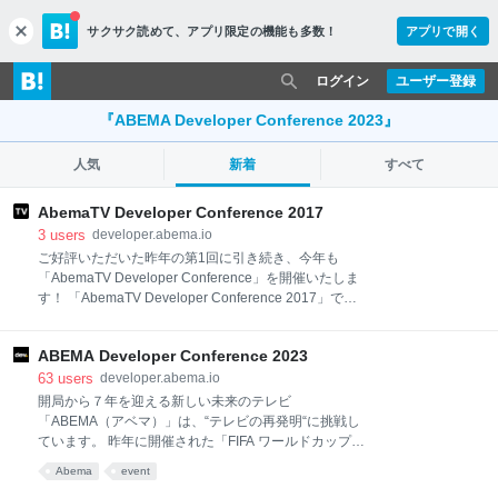
サクサク読めて、
アプリ限定の機能も多数！
アプリで開く
c
l
o
ログイン
ユーザー登録
s
e
『ABEMA Developer Conference 2023』
人気
新着
すべて
AbemaTV Developer Conference 2017
3
users
developer.abema.io
ご好評いただいた昨年の第1回に引き続き、今年も
「AbemaTV Developer Conference」を開催いたしま
す！ 「AbemaTV Developer Conference 2017」で
は、開局から約1年半のインターネットテレビ放送の
実績をもとに、配信現場からインジェスト・パッケー
ABEMA Developer Conference 2023
ジングを経て多様なデバイスに快適な視聴体験を届け
るための取り組みや、大規模な同時接続に対するシス
63
users
developer.abema.io
テム開発・運用によって得られた技術的知見を公開し
開局から７年を迎える新しい未来のテレビ
ます。 なおゲストセッションとして、Google Cloud
「ABEMA（アベマ）」は、“テレビの再発明“に挑戦し
Platform カスタマーエンジニア 福田潔さまにもご登壇
ています。 昨年に開催された「FIFA ワールドカップ
いただきます。 皆様ぜひご参加くださいませ。
カタール 2022」では全64試合無料生中継を実施し、
Abema
event
デイリーアクティブユーザーが 1700万人を突破、ウ