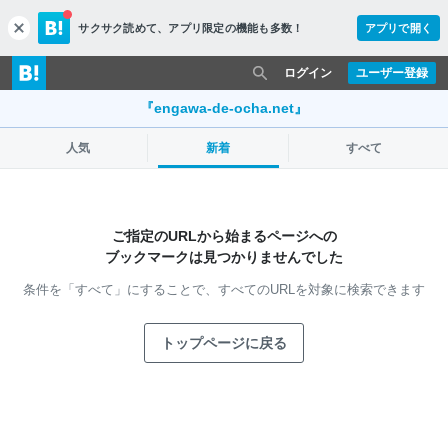
サクサク読めて、
アプリ限定の機能も多数！
アプリで開く
c
l
o
ログイン
ユーザー登録
s
e
『engawa-de-ocha.net』
人気
新着
すべて
ご指定のURLから始まるページへの
ブックマークは見つかりませんでした
条件を「すべて」にすることで、
すべてのURLを対象に検索できます
トップページに戻る