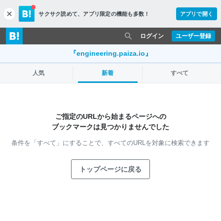
サクサク読めて、
アプリ限定の機能も多数！
アプリで開く
c
l
o
ログイン
ユーザー登録
s
e
『engineering.paiza.io』
人気
新着
すべて
ご指定のURLから始まるページへの
ブックマークは見つかりませんでした
条件を「すべて」にすることで、
すべてのURLを対象に検索できます
トップページに戻る