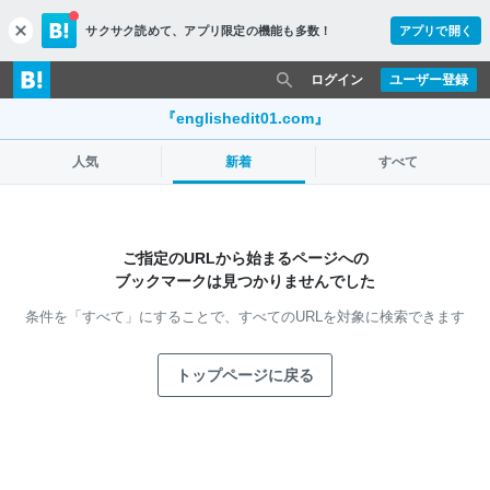
サクサク読めて、
アプリ限定の機能も多数！
アプリで開く
c
l
o
ログイン
ユーザー登録
s
e
『englishedit01.com』
人気
新着
すべて
ご指定のURLから始まるページへの
ブックマークは見つかりませんでした
条件を「すべて」にすることで、
すべてのURLを対象に検索できます
トップページに戻る