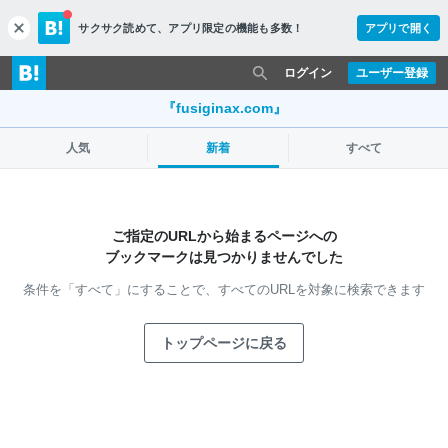
サクサク読めて、
アプリ限定の機能も多数！
アプリで開く
c
l
o
ログイン
ユーザー登録
s
e
『fusiginax.com』
人気
新着
すべて
ご指定のURLから始まるページへの
ブックマークは見つかりませんでした
条件を「すべて」にすることで、
すべてのURLを対象に検索できます
トップページに戻る