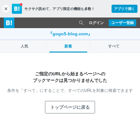
サクサク読めて、
アプリ限定の機能も多数！
アプリで開く
c
l
o
ログイン
ユーザー登録
s
e
『gogo5-blog.com』
人気
新着
すべて
ご指定のURLから始まるページへの
ブックマークは見つかりませんでした
条件を「すべて」にすることで、
すべてのURLを対象に検索できます
トップページに戻る