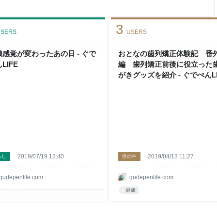
信が持てるようになるまでに、
ことを振り返ります。
い お風呂に入
3
SERS
USERS
銭感覚が変わったあの日 - ぐで
おとなの歯列矯正体験記 番
LIFE
編 歯列矯正前後に役立った
がきグッズを紹介 - ぐでぺんLI
2019/07/19 12:40
2019/04/13 11:27
らし
世の中
gudepenlife.com
gudepenlife.com
健康