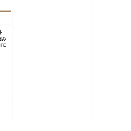
外
歯み
FE