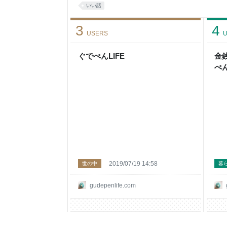
自分に心が暗くなっていった。 鏡に映る自分に自
いい話
理想と現実のギャップを埋めるためにした多くの
www.gudepenlife.com はじめに キレイになりた
3
4
USERS
U
ぐでぺんLIFE
金
ぺん
2019/07/19 14:58
世の中
暮
gudepenlife.com