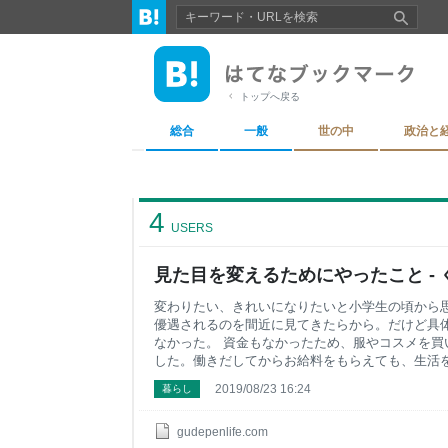
トップへ戻る
総合
一般
世の中
政治と
4
USERS
見た目を変えるためにやったこと - ぐ
変わりたい、きれいになりたいと小学生の頃から
優遇されるのを間近に見てきたらから。だけど具
なかった。 資金もなかったため、服やコスメを買
した。働きだしてからお給料をもらえても、生活
先していました。まとまった金額の貯金ができて
2019/08/23 16:24
暮らし
しました。 口元の印象は変わりましたが、それだ
冴えなかった。今なら何故だかかわかる。 自分に
ジムでバレエとヨガのレッスンを受けていた時に
gudepenlife.com