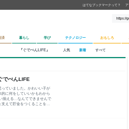
はてなブックマークって？
ア
経済
暮らし
学び
テクノロジー
おもしろ
『ぐでぺんLIFE』
人気
新着
すべて
でぺんLIFE
思っていました。かわいい子が
体的に何をしていいかもわから
い揃える…なんてできませんで
を支えて貯金をつくることを優
初めて、余剰資金で歯列矯正を
け。鏡に映る自分は相変わらず
手をかけていなかったから。
、綺麗な先生を見て、鏡に映る