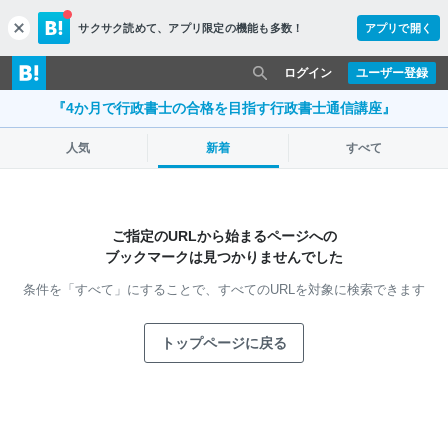
サクサク読めて、
アプリ限定の機能も多数！
アプリで開く
c
l
o
ログイン
ユーザー登録
s
e
『4か月で行政書士の合格を目指す行政書士通信講座』
人気
新着
すべて
ご指定のURLから始まるページへの
ブックマークは見つかりませんでした
条件を「すべて」にすることで、
すべてのURLを対象に検索できます
トップページに戻る