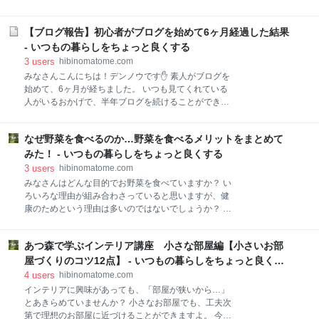
益まとめ 9ヶ月目にしていたこと ブログで収益を得る
た便利グッズを見つけたので、これから紹介します。
ための勉強 過去記事のリライト 細々としたブログで使
お風呂掃除が面倒だと感じていたり、掃除にかける時
えるテクニックの勉強 まとめと今後について スポンサ
【ブログ報告】初心者がブログを始めて6ヶ月経過した結果
間を短くしたい人は、ぜひ一度目を通してみてくださ
ーリンク ブログを始めて9ヶ月目の収益について
い！ お風呂掃除をラクにしてくれる便利グッズ ルック
- いつもの暮らしをちょっと良くする
Google AdSenseの収益
プラス おふろの防カビくん煙剤 くん煙剤以外の防カ
3
users
hibinomatome.com
ビ商品 目的別役立つ掃除グッズ 浴そう汚れ ルックプ
みなさんこんにちは！デンノウです✋ 素人がブログを
ラス バスタブクレンジング 銀イオンプラス バスマ
始めて、6ヶ月が経ちました。 いつも見てくれている
ジックリン エアジェット除菌EX 天井、壁、床の掃
人がいるおかげで、半年ブログを続けることができま
除 激落ちくん しぼれる！のびーる バスクリーナー
した！ これからも、日々精進していかないとですね。
激落ちくん お風呂まるごと バスクリーナー お風呂の
さて、毎月このブログで収益があったか、何をしてい
排水口 ボンスター 髪の毛トリトリEasyネット タケ
なぜ野菜を食べるのか…野菜を食べるメリットをまとめて
たかを報告しているので、今月も6ヶ月目の成果と、
コシ ユニットバス用ゴミ受け 抗菌ステンレス お風
何をしていたのかを紹介します。 ◆5ヶ月目について
みた！ - いつもの暮らしをちょっと良くする
呂の小物類 お風呂まとめて泡洗浄 すでにカビ
はコチラ◆ ≫ 【雑記】初心者がブログを始めて五ヶ
3
users
hibinomatome.com
月経過した結果 【目次】 ブログを始めて6ヶ月目の収
みなさんはどんな目的でお野菜を食べていますか？ い
益について 6ヶ月目にしていたこと まとめと今後につ
ろいろな理由が組み合わさっていると思いますが、健
いて スポンサーリンク ブログを始めて6ヶ月目の収益
康のためという理由は多いのではないでしょうか？ し
について Google AdSenseの収益 まず収益についてで
かし、野菜嫌いの人には健康のためとわかっていて
すが、Google AdSense（以下、アドセンス）による
も、野菜を食べるのはハードルが高いです💦 そこで、
収益は、2桁でした。 嬉しいことに、先月の1桁に近い
あつ森で学ぶインテリア講座 小さな部屋編【小さいお部
野菜を食べれるとどんないいことがあるか、野菜嫌い
2桁と違い、100に近い2桁です！ 稼いでいる人からす
の視点もふまえつつまとめてみました。 今回の記事で
屋づくりのコツ12点】 - いつもの暮らしをちょっと良くす
ると、たいしたこと
は、 ・野菜を食べることのメリット ・野菜を手軽に摂
る
4
users
hibinomatome.com
る方法 を紹介しているので、少しでも野菜を食べる動
インテリアに興味があっても、「部屋が狭いから…」
機なれば嬉しいです。 なぜ野菜を食べるのか？野菜を
とあきらめていませんか？ 小さなお部屋でも、工夫次
食べるメリットまとめ 1：健康を維持するため ①生活
第で理想のお部屋に近づけることができますよ。 今回