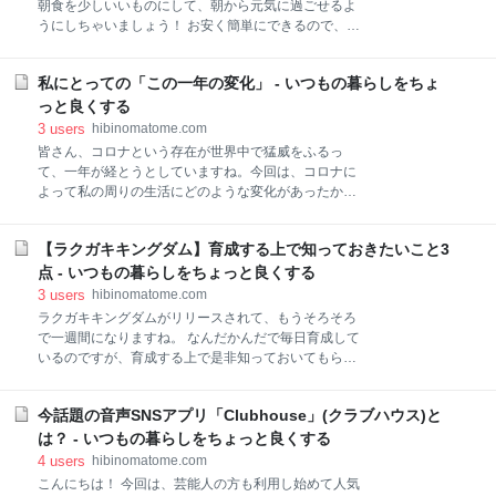
朝食を少しいいものにして、朝から元気に過ごせるよ
かいいことがあったり、危機を回避できた時は神様に
うにしちゃいましょう！ お安く簡単にできるので、皆
感謝する 人が見ていなくてもルールを守る 割と一般常
さんも良かったら作ってみて下さい。 【目次】 材料
識的なところがあるのですが、人が見ていなくて車通
調理工程 材料 使った材料・購入金額（税込み）・一食
りが少なくても、夜の歩道信号をきちんと守ったり、
私にとっての「この一年の変化」 - いつもの暮らしをちょ
当たりの金額（税込み）になります。 食パ
ゴミをそこらへんに捨てず、きちんと持ち帰ったり、
ン 2斤分208円 4枚切りを
っと良くする
見ていないからいいだろうということをしないことで
半分約13円 ウインナー 6本入り2袋228
3
users
hibinomatome.com
す。 私の
円 2本約38円 卵 1パック
皆さん、コロナという存在が世界中で猛威をふるっ
133円 1個約13円 徳用袋サラダ 1袋
て、一年が経とうとしていますね。今回は、コロナに
207円 1/8約26円 ヨーグル
よって私の周りの生活にどのような変化があったか、
ト 1個133円 1/6約22円 バナ
「#この1年の変化 」について綴っていきたいと思いま
ナ 5本100円 1/2本約10
す。 【目次】 仕事面での変化 生活面での変化 これか
円 オレンジジュース 1L102円
【ラクガキキングダム】育成する上で知っておきたいこと3
らの一年について 仕事面での変化 一番変化があったの
150ml約15円 一食当たりの合計金額は約137円となり
は仕事面ですね。 コロナがはやり始めた頃の私は、ド
点 - いつもの暮らしをちょっと良くする
ます。 自炊だとコンビ
ラッグストアで働いていたのですが、日が経つにつれ
3
users
hibinomatome.com
てコロナが蔓延してゆき、アルコール消毒やマスクが
ラクガキキングダムがリリースされて、もうそろそろ
店頭からなくなる事態が続きました。 ちょうどその数
で一週間になりますね。 なんだかんだで毎日育成して
カ月前から転職活動していて、コロナが日本でも本格
いるのですが、育成する上で是非知っておいてもらい
的に流行ってからは別の仕事に就いたので、初動しか
たい情報があったので、紹介したいと思います。 ※大
知りませんでしたが、のちに同僚に話を聞いたら、ト
まかな育成についての記事はこちらを参考にしてくだ
イレットペーパーの買い占めなどで、お客様から常に
今話題の音声SNSアプリ「Clubhouse」(クラブハウス)と
さい。 【ゲーム】プレイして数日のラクガキキングダ
問われるや、少ない人手でずっと品出ししないといけ
ム育成メモ - いつもの暮らしをちょっと良くする ※エ
は？ - いつもの暮らしをちょっと良くする
なかったりと、とても大変だったそうです。 実際、ア
ピソードについてまとめた記事はこちらになります。
4
users
hibinomatome.com
ルコール消毒や
【ゲーム】ラクガキキングダム育成攻略におけるエピ
こんにちは！ 今回は、芸能人の方も利用し始めて人気