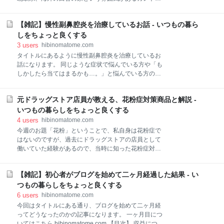
も、「部屋の中の色の調和をはかるって、どうすれば
ー、ヨーロッパの伝統様式イメージがあるクラシック
いいの？」と疑問に思いますよね。 色の調和をはかる
です。 あつ森ではカーテンがなく、家具や装飾が限ら
には、色と色の相性や、どの色をどのくらいの面積で
【雑記】慢性副鼻腔炎を治療しているお話 - いつもの暮ら
れている関係で、各スタイルの表現をするのが大変で
使うか＝色の「配分」が重要になります。 例えばファ
すが、できる限りそのスタイルに見えるよう頑張って
しをちょっと良くする
ッションで、白と黒のコーディネートをした
いるので、よかったら読んでいってください！ あつ森
3
users
hibinomatome.com
で学ぶインテリア講座 スタイル編【北欧系・カント
タイトルにあるように慢性副鼻腔炎を治療しているお
リー・クラシック】 北欧系スタイル 北欧系にする４つ
話になります。 同じような症状で悩んでいる方や「も
の要素 カントリースタイル カントリーにする４つの要
しかしたら当てはまるかも…。」と悩んでいる方の参
素 クラシックスタイル クラシックにする４つの要素
考になればいいなと思い綴っていきます。 【目次】 慢
スポンサーリンク あつ森で学ぶインテリア講座 スタ
性副鼻腔炎とわかるまで 慢性副鼻腔炎（蓄膿症）とは
イル編【北欧系・カントリー・クラシック】 北欧系ス
元ドラッグストア店員が教える、花粉症対策商品と解説 -
症状 私の場合 治療方法 治療のお薬、お薬注意点 改善
タイル 明るい色の成型合板家具（プライウッド家具）
があらわれるのにかかった期間 治療にかかる費用 病院
いつもの暮らしをちょっと良くする
から北欧ヴィンテージ家具のような味わいのあるもの
でしてもらっていること 治療に向けてやって良かった
4
users
hibinomatome.com
まで、ナ
事 慢性副鼻腔炎とわかるまで 2015年頃に症状がみら
今週のお題「花粉」ということで、私自身は花粉症で
れ、その時はニオイが感じにくいという状況でした。
はないのですが、過去にドラッグストアの店員として
それよりも昔にアレルギー性鼻炎と言われたことがあ
働いていた経験があるので、当時に知った花粉症対策
り、それがストレスなどで慢性化したのかなと思いま
商品を紹介したいと思います。 注意点として、紹介時
す。 心配だったため、当時も病院で診てもらったので
点より1～2年ほど前の情報になりますので、一部異な
すが、アレルギー性の鼻炎じゃないかということでし
【雑記】初心者がブログを始めて二ヶ月経過した結果 - い
った情報を紹介している可能性があります。その点を
た。 車を持っていなかったため、近くの病院しか選択
考慮した上で閲覧していただければと思います。 【目
つもの暮らしをちょっと良くする
肢になく、私自身も時々薬を飲み忘れていたせいか
次】 第2世代の抗ヒスタミン薬 アレグラなどのフェキ
6
users
hibinomatome.com
ソフェナジン塩酸塩が入っている市販の医薬品 アレジ
今回はタイトルにある通り、ブログを始めて二ヶ月経
オンなどのエピナスチン塩酸塩が入っている市販の医
ってどうなったのかの記事になります。 一ヶ月目につ
薬品 お薬についての補足と注意事項 用語説明 第一世
いてはこちら hibinomatome.com 【目次】 収益につい