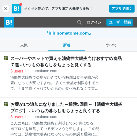
サクサク読めて、
アプリ限定の機能も多数！
アプリで開く
c
l
o
ログイン
ユーザー登録
s
e
『hibinomatome.com』
人気
新着
すべて
スーパーやネットで買える潰瘍性大腸炎向けおすすめ食品
７選 - いつもの暮らしをちょっと良くする
3
users
hibinomatome.com
潰瘍性大腸炎で炎症が起きている時期は食事制限が必
要になって大変ですよね。 多くの食品が制限されるの
で、今まで食べられていたものが食べられなくて買い
物や料理で苦労します。 そこでスーパーやネットで買
える、潰瘍性大腸炎の方におすすめしたい食品を少し
お薬が1つ追加になりました～通院5回目～【潰瘍性大腸炎
ですがまとめました。 よかったら今後の食事や料理に
役立ててください。 ※潰瘍性大腸炎の症状には個人差
ブログ】 - いつもの暮らしをちょっと良くする
があるので、医師と相談した上で少量から試して、体
3
users
hibinomatome.com
調に影響が出ないか確認しましょう。 スーパーやネッ
こんにちは。潰瘍性大腸炎と判明して5ヶ月になる、
トで買える潰瘍性大腸炎向けおすすめ食品 １：キュー
当ブログを運営しているデンノウと申します。 この記
ピーライト ２：カレーの王子さま 顆粒 ３：特定原材
事では、潰瘍性大腸炎になってからの体調と通院につ