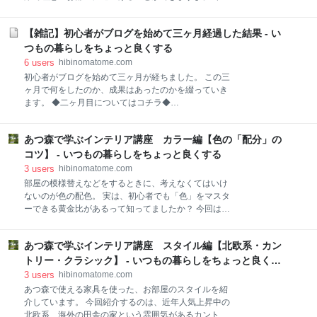
習慣病の予防 ②腸内環境の改善 ③疲労予防 ④体臭予
は、限られた空間で、自分好みのインテリアをつくる
防 ⑤低カロリー 2：食費を抑えられる 3：料理のレパ
ためのコツを紹介します。 小さなお部屋の部屋づくり
ートリーが増える 4：食事の席で苦労することが減る
【雑記】初心者がブログを始めて三ヶ月経過した結果 - い
ポイント！ 1：自分好みの空間をつくるなら、一人暮
野菜を手軽に摂る方法 1：冷凍や作り置きを活用する
らしの環境がイチバン！ 2：画像を集めて好みの部屋
つもの暮らしをちょっと良くする
2：健康食品をとり入れる 3：サプリメント
を具体的にイメージ 3：お部屋のサイズはしっかり測
6
users
hibinomatome.com
り、慎重な家具選び&配置 4：生活に合わせた間取り選
初心者がブログを始めて三ヶ月が経ちました。 この三
び 5：部屋をゾーン分けして、限られた空間を有効
ヶ月で何をしたのか、成果はあったのかを綴っていき
に！ 6：兼用家具を選んで無駄を省く 7：お金をかけ
ます。 ◆二ヶ月目についてはコチラ◆
るところはメリハリをつける！ 8：お部屋は自分優先
hibinomatome.com 【目次】 収益について 三ヶ月目に
で考える 9：ベッドの生地には洋服並みに気を使う
していたこと ブログ関係でしていたこと Google
10：ひとり掛けソファでカフェのような空間をつくる
あつ森で学ぶインテリア講座 カラー編【色の「配分」の
Search Consoleのアドレス変更 SEOの勉強 ブログペ
11：選ぶ家具の色や形で部屋は広く見える 12：小さ
ージの改善 ブログ以外にしていたこと まとめと今後に
コツ】 - いつもの暮らしをちょっと良くする
くてもダイニングテーブルがあると生活が変わる 小
ついて 収益について まず収益についてですが、
3
users
hibinomatome.com
Google AdSense（以下、アドセンス）による収益
部屋の模様替えなどをするときに、考えなくてはいけ
は、2桁ほどでした。 収益が先月より減った原因とし
ないのが色の配色。 実は、初心者でも「色」をマスタ
て、おそらくは先月行った、新ドメインに変更したの
ーできる黄金比があるって知ってましたか？ 今回は、
が影響しているのかなと考えています。 この時、
そんな色の配分について紹介します！ 色の「配分」の
Google Search Consoleの方で、旧ドメインから新ド
コツは７：２.５：０.５ 1. 部屋の印象の基礎をつくる
メインへのアドレス変更がうまくできなくて、ドメイ
あつ森で学ぶインテリア講座 スタイル編【北欧系・カン
ベースカラー 2. 部屋の色の印象を決定づけるメインカ
ンパワーが弱まったのかなと。 それ以外にも、色々と
ラー 3. インテリアを引き締めるアクセントカラー ス
トリー・クラシック】 - いつもの暮らしをちょっと良くす
原因は考え
ポンサーリンク 色の「配分」のコツは７：２.５：０.
る
3
users
hibinomatome.com
５ インテリア・カラーコーディネートと聞いて、皆さ
あつ森で使える家具を使った、お部屋のスタイルを紹
んはどんな意味を思い浮かべますか？ 本当の意味は、
介しています。 今回紹介するのは、近年人気上昇中の
部屋の中の色の調和をはかることなんです。 といって
北欧系、海外の田舎の家という雰囲気があるカントリ