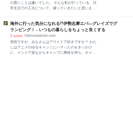
ミなどの汚れを落とすことです。 この洗顔をおこなわ
の悪いことは嫌いでした。 そんな私が行っている、日
ないと、毛穴などに汚れが溜まってしまい、ニキビや
常生活での工夫について、綴っていきたいと思いま
肌荒れなどの肌トラブルの原因となってしまいます。
す。 【目次】 服はたたまない ペットボトルの水は買
そのため、多くの方は毎日洗顔されているのではない
わない 食料品の買い物回数を減らし、料理はまとめて
でしょうか？ ただ、やみくもに洗顔をすればいいわけ
海外に行った気分になれる⁉伊勢志摩エバ―グレイズでグ
作り置き 手磨きより電動歯ブラシ 使わないものは売る
ではないので、正しい知識を得て、あなたが望む肌を
か捨てる 将来導入したいこと 服はたたまない まず一
ランピング！ - いつもの暮らしをちょっと良くする
目指しましょう！ 基本的な洗顔や
つ目ですが、私は服を片づけるのに基本的にたたみま
3
users
hibinomatome.com
せん。 服を片づけるには、ハンガーからはずして、た
突然ですが、みなさんはアウトドア好きですか？ わた
たんで、運んで、ケース等に収納するという作業が発
しはアニメのゆるキャン△にハマったのをきっかけ
生します。 これ、服が少なくても面倒だと感じるんで
に、インドア派ながらキャンプに興味を持ち、キャン
すよね。 そのため、はずしてたたむという作業をなく
プ道具をそろえました！ ただ普段外で活動することが
して、手間を省くようにしました。 ではどのように服
少ないので、キャンプはまだ不安です。 そんなとき、
を片づけているか紹介します。 服をたたまないために
グランピングというステキな方法を見つけて、実際に
は、ハンガーと服をかける収納スペースを確保する必
体験してきたので、どうだったか紹介します！ キャン
要があります。 クローゼットがある方は、そちらを利
プ初心者にオススメ！至れり尽くせりのグランピング
用する
体験！ 伊勢志摩エバーグレイズの場所とアクセス方法
今回体験した最高ランクのカリブカヌー付きプラン カ
リブカヌー付きプランの料金 カリブカヌー付きプラン
の備品情報 チェックインについて 実際に訪れて見た、
素敵な空間 カリブカヌー付きプランの室内 カリブカヌ
ー付きプランの屋外 カリブカヌー付きプランの夕食 フ
ァイヤーピットでの焚き火 景色と泡風呂が楽しめるお
風呂 2日目の朝食とチェックアウトについて カリブカ