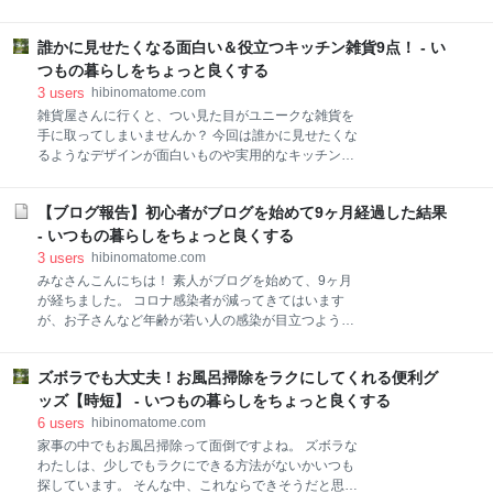
料7品目不使用 シチューミクス ４：マルタイラーメン
いて実体験を紹介しています。 今回は5回目の通院で
５：ノンオイルドレッシング ６：素材まるごとグラノ
の出来事についてです。 病院での出来事について【通
ラ 脂質ハーフ 香るフルーツ ７：カフェインレスコー
誰かに見せたくなる面白い＆役立つキッチン雑貨9点！ - い
院5回目】 治療や日常生活に役立つ情報 今後について
ヒー・紅茶 スポンサーリンク スーパーやネットで買え
スポンサーリンク 病院での出来事について【通院5回
つもの暮らしをちょっと良くする
る潰瘍性大腸炎向けおすすめ食品 １：キューピーラ
目】 まずは先月と今月の体調の変化について説明しま
3
users
hibinomatome.com
すね。 【先月の体調】⇒【今月の体調】 ・下痢はほと
雑貨屋さんに行くと、つい見た目がユニークな雑貨を
んど起こらず、便の回数も1日に1~5回ほどに落ち着く
手に取ってしまいませんか？ 今回は誰かに見せたくな
⇒1日に2桁いくか、いかないかくらいの頻度で下痢が
るようなデザインが面白いものや実用的なキッチン雑
起きる ・便は通常の硬さかちょっとやわらかめで、水
貨をまとめてみました。 ちょっと気分を上げたかった
分を多く取った時や冷たいものを食べたときにときど
り、話のきっかけにぴったりですよ！ 誰かに見せたく
き下痢が起きる ⇒便はほとんど水分か、ヘドロのよう
【ブログ報告】初心者がブログを始めて9ヶ月経過した結果
なる面白い＆役立つキッチン雑貨9点！ 1：サンアート
な状態で、普通の便は1週間に1～2回程度 ・出血はほ
アルコール摂取適量ジョッキ SAN1982 2：サンアート
- いつもの暮らしをちょっと良くする
とんどなく、お尻を拭いたペーパーにも血は付い
おもしろ食器「ドーン！なんて美味いんだ！」ランチ
3
users
hibinomatome.com
プレート SAN2158-1 3：honeycando ポップンディス
みなさんこんにちは！ 素人がブログを始めて、9ヶ月
ペンサー（フードディスペンサー） 4：シャベル型ス
が経ちました。 コロナ感染者が減ってきてはいます
プーン 5・6：醤油を注ぐと絵が浮かぶ醤油皿 猫柄&犬
が、お子さんなど年齢が若い人の感染が目立つように
柄 7：ルシャーズ ワインが美味しくなる シャワーエア
なり、シルバーウィークも相まって油断できない状況
レーター 8：ライスメジャー 9：顔写真で作る バナナ
が続いていますね。 幸いにもわたしのまわりは被害が
顔マグカップ スポンサーリンク 誰かに見せたくなる面
ズボラでも大丈夫！お風呂掃除をラクにしてくれる便利グ
ありませんが、慢心せずに過ごしたいと思います。 ま
白い＆役立つキッチン雑貨9点！ ※ ボタンクリック
だまだ気を抜けない日々が続いていますが、今月もブ
ッズ【時短】 - いつもの暮らしをちょっと良くする
後、検索
ログの報告をしていきますね。 ◆8ヶ月目については
6
users
hibinomatome.com
コチラ◆ ≫ 【ブログ報告】初心者がブログを始めて
家事の中でもお風呂掃除って面倒ですよね。 ズボラな
8ヶ月経過した結果 ブログを始めて9ヶ月目の収益につ
わたしは、少しでもラクにできる方法がないかいつも
いて Google AdSenseの収益 アフィリエイトの収益 収
探しています。 そんな中、これならできそうだと思っ