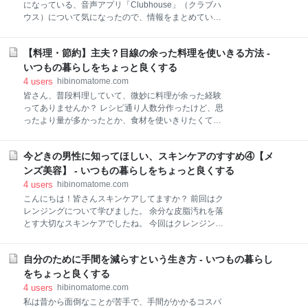
ソードまとめ - いつもの暮らしをちょっと良くする
になっている、音声アプリ「Clubhouse」（クラブハ
【目次】 低レアリティのトレスターは売らずに限界突
ウス）について気になったので、情報をまとめていき
破 カルテットルートは絵心回復でフィーバーゲージ上
たいと思います。 【目次】 どんなアプリ？ 利用にあ
昇 各クロッカーによるパラメーターボーナス 低レアリ
たっての条件 招待制 録音禁止規定 原則実名登録 会話
ティのトレスターは売らずに限界突破 これすごく重要
【料理・節約】主夫？目線の余った料理を使いきる方法 -
スペース「ルーム」の参加方法と利用の仕方 このアプ
なのですが、低レアリティのトレスターは売却しては
リのメリット 気軽に活用できる 疲れないSNSとして
いつもの暮らしをちょっと良くする
いけません！ 実は、強化素材を+5限界突破していると
芸能人などの有名な方の会話を聞ける 活用する上で注
4
users
hibinomatome.com
意したいこと 知らない人の招待は受けない 会話を録音
皆さん、普段料理していて、微妙に料理が余った経験
され流出する恐れがある やめられなくて中毒・依存症
ってありませんか？ レシピ通り人数分作ったけど、思
になることも ログインしていることを忘れて会話 ある
ったより量が多かったとか、食材を使いきりたくて作
ユーザーがクラブハウス内で問題発言した場合 どんな
ったけど、飽きてきたとか。 そんな時に解決できるか
アプリ？ クラブハウスはアメリカのサンフランシスコ
もしれない、私が行っている料理を余らせない考え方
で創業したAlpha Explorationにより、2020年3月にリ
今どきの男性に知ってほしい、スキンケアのすすめ④【メ
を紹介したいと思います。 ちなみに私は主夫ではない
リースされたアプリになります。 2021年2月時点で
ですが、大学生のときからずっとチラシを調べて、安
ンズ美容】 - いつもの暮らしをちょっと良くする
は、まだi
い食材を買い、料理を作り続けているので、気持ち的
4
users
hibinomatome.com
には主夫だと思っています。 【目次】 考え方の実例
こんにちは！皆さんスキンケアしてますか？ 前回はク
【3点】 ひじきの煮物 チキンのトマト煮 大根とツナの
レンジングについて学びました。 余分な皮脂汚れを落
煮物 料理が余ったときに意識していること ちょっとし
とす大切なスキンケアでしたね。 今回はクレンジング
た環境配慮にも 考え方の実例【3点】 何はともあれ、
に続けて一緒に行いたい洗顔についてです。
まずは実例を知ってもらった方が早いと思うので、先
hibinomatome.com 【目次】 洗顔の目的 基本的な洗顔
にそちらを紹介します。 ひじきの煮物 乾燥ひじき1袋
自分のために手間を減らすという生き方 - いつもの暮らし
やり方 洗浄力の見分け方 洗顔料の種類 1．フォームタ
と五目豆1パウチを使って作ったお手軽ひじきの煮物
イプ 2．ジェルタイプ 3．泡タイプ 4．石鹸タイプ 5．
をちょっと良くする
です。 乾燥ひじきのため、作ってみると思ったより量
ミルクタイプ 6．W洗顔タイプ 洗顔の目的 洗顔の目的
4
users
hibinomatome.com
がで
は、皮脂や汗など体から出る汚れや、細かなチリやゴ
私は昔から面倒なことが苦手で、手間がかかるコスパ