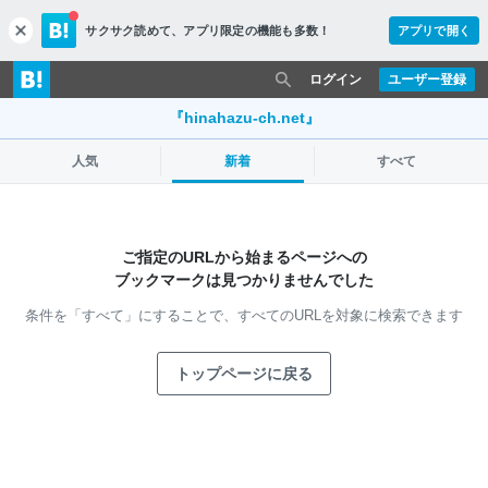
サクサク読めて、
アプリ限定の機能も多数！
アプリで開く
c
l
o
ログイン
ユーザー登録
s
e
『hinahazu-ch.net』
人気
新着
すべて
ご指定のURLから始まるページへの
ブックマークは見つかりませんでした
条件を「すべて」にすることで、
すべてのURLを対象に検索できます
トップページに戻る