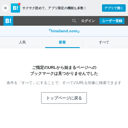
サクサク読めて、
アプリ限定の機能も多数！
アプリで開く
c
l
o
ログイン
ユーザー登録
s
e
『hirailand.com』
人気
新着
すべて
ご指定のURLから始まるページへの
ブックマークは見つかりませんでした
条件を「すべて」にすることで、
すべてのURLを対象に検索できます
トップページに戻る