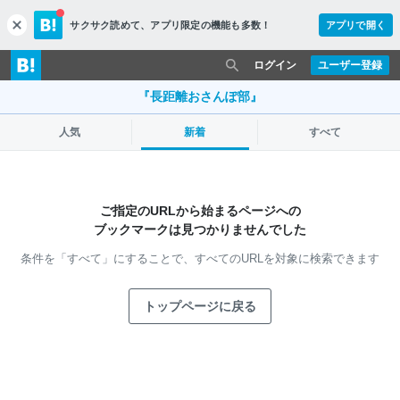
サクサク読めて、
アプリ限定の機能も多数！
アプリで開く
c
l
o
ログイン
ユーザー登録
s
e
『長距離おさんぽ部』
人気
新着
すべて
ご指定のURLから始まるページへの
ブックマークは見つかりませんでした
条件を「すべて」にすることで、
すべてのURLを対象に検索できます
トップページに戻る